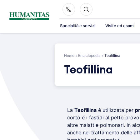
Skip
to
content
Specialità e servizi
Visite ed esami
Home
»
Enciclopedia
»
Teofillina
Teofillina
La
Teofillina
è utilizzata per
pr
corto e i fastidi al petto provoc
altre malattie polmonari. In a
anche nel trattamento delle aff