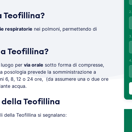
2
 Teofillina?
vie respiratorie
nei polmoni, permettendo di
3
 Teofillina?
4
a luogo per
via orale
sotto forma di compresse,
 La posologia prevede la somministrazione a
i 6, 8, 12 o 24 ore, (da assumere una o due ore
dante acqua.
 della Teofillina
li della Teofillina si segnalano: