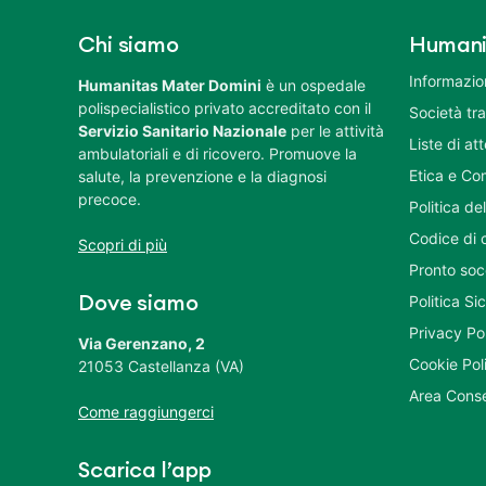
Chi siamo
Humani
Informazion
Humanitas Mater Domini
è un ospedale
polispecialistico privato accreditato con il
Società tr
Servizio Sanitario Nazionale
per le attività
Liste di at
ambulatoriali e di ricovero. Promuove la
Etica e Co
salute, la prevenzione e la diagnosi
precoce.
Politica del
Codice di 
Scopri di più
Pronto soc
Politica S
Dove siamo
Privacy Po
Via Gerenzano, 2
Cookie Pol
21053 Castellanza (VA)
Area Conse
Come raggiungerci
Scarica l’app