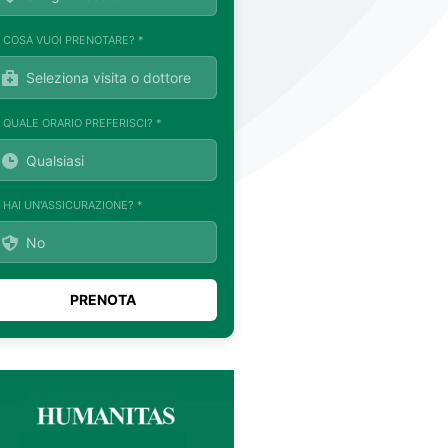
. COSA VUOI PRENOTARE? *
. QUALE ORARIO PREFERISCI? *
. HAI UN'ASSICURAZIONE? *