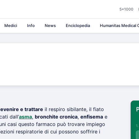
5×1000
Medici
Info
News
Enciclopedia
Humanitas Medical C
evenire e trattare
il respiro sibilante, il fiato
P
ati dall’
asma
,
bronchite cronica
,
enfisema
e
lcuni casi questo farmaco può trovare impiego
1
ezioni respiratorie di cui possono soffrire i