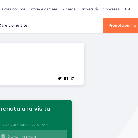
Lavora con noi
Storie e carriere
Ricerca
Università
Congressi
EN
are vicino a te
Prenota online
renota una visita
. DOVE VUOI FARE LA VISITA? *