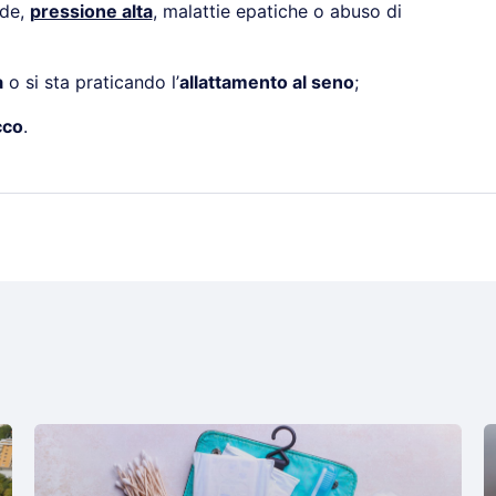
ide,
pressione alta
, malattie epatiche o abuso di
a
o si sta praticando l’
allattamento al seno
;
cco
.