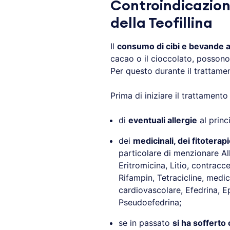
Controindicazioni
della Teofillina
Il
consumo di cibi e bevande a
cacao o il cioccolato, possono in
Per questo durante il trattamen
Prima di iniziare il trattament
di
eventuali allergie
al princi
dei
medicinali, dei fitoterapi
particolare di menzionare All
Eritromicina, Litio, contracce
Rifampin, Tetracicline, medici
cardiovascolare, Efedrina, Ep
Pseudoefedrina;
se in passato
si ha sofferto 