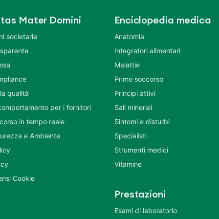
tas Mater Domini
Enciclopedia medica
i societarie
Anatomia
asparente
Integratori alimentari
tesa
Malattie
mpliance
Primo soccorso
la qualità
Principi attivi
comportamento per i fornitori
Sali minerali
corso in tempo reale
Sintomi e disturbi
icurezza e Ambiente
Specialisti
licy
Strumenti medici
icy
Vitamine
nsi Cookie
Prestazioni
Esami di laboratorio