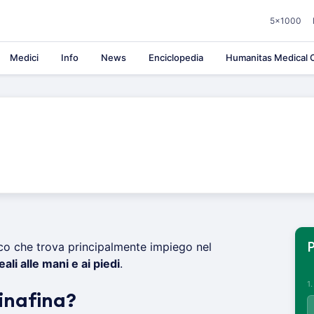
5×1000
Medici
Info
News
Enciclopedia
Humanitas Medical C
co che trova principalmente impiego nel
P
li alle mani e ai piedi
.
1
inafina?