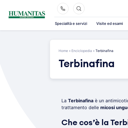
Skip
to
content
Specialità e servizi
Visite ed esami
Home
»
Enciclopedia
»
Terbinafina
Terbinafina
La
Terbinafina
è un antimicoti
trattamento delle
micosi unguea
Che cos’è la Terb