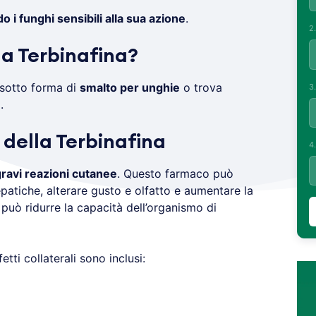
 i funghi sensibili alla sua azione
.
2
a Terbinafina?
 sotto forma di
smalto per unghie
o trova
3
e
.
i della Terbinafina
4
ravi reazioni cutanee
. Questo farmaco può
epatiche, alterare gusto e olfatto e aumentare la
 o può ridurre la capacità dell’organismo di
fetti collaterali sono inclusi: