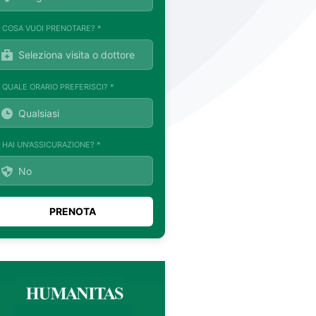
. COSA VUOI PRENOTARE? *
. QUALE ORARIO PREFERISCI? *
. HAI UN'ASSICURAZIONE? *