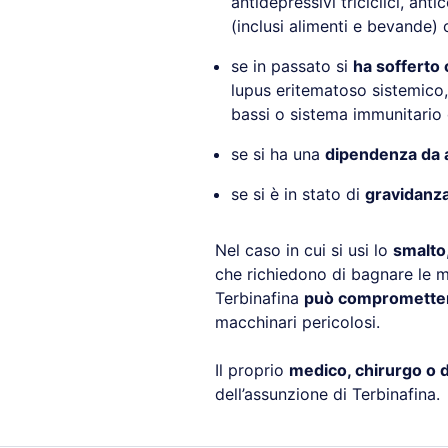
antidepressivi triciclici, an
(inclusi alimenti e bevande) 
se in passato si
ha sofferto 
lupus eritematoso sistemico
bassi o sistema immunitario
se si ha una
dipendenza da a
se si è in stato di
gravidanz
Nel caso in cui si usi lo
smalto
che richiedono di bagnare le 
Terbinafina
può compromettere
macchinari pericolosi.
Il proprio
medico, chirurgo o d
dell’assunzione di Terbinafina.