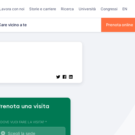
Lavora con noi
Storie e carriere
Ricerca
Università
Congressi
EN
are vicino a te
Prenota online
renota una visita
. DOVE VUOI FARE LA VISITA? *