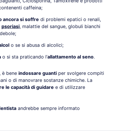
ticoagulanti, Ciclosporina, Tamoxifene e prodotti
contenenti caffeina;
o ancora si soffre
di problemi epatici o renali,
,
psoriasi
, malattie del sangue, globuli bianchi
 debole;
lcol
o se si abusa di alcolici;
a
o si sta praticando l’
allattamento al seno
.
, è bene
indossare guanti
per svolgere compiti
mani o di manovrare sostanze chimiche. La
 le capacità di guidare
e di utilizzare
entista
andrebbe sempre informato