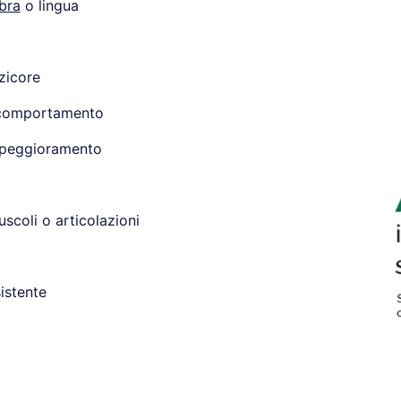
bra
o lingua
zzicore
 comportamento
 peggioramento
uscoli o articolazioni
istente