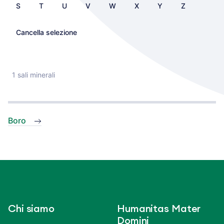
S
T
U
V
W
X
Y
Z
Cancella selezione
1 sali minerali
Boro
Chi siamo
Humanitas Mater
Domini