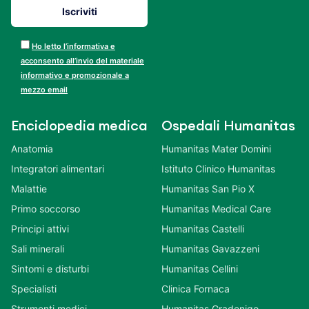
Ho letto l’informativa e
acconsento all’invio del materiale
informativo e promozionale a
mezzo email
Enciclopedia medica
Ospedali Humanitas
Anatomia
Humanitas Mater Domini
Integratori alimentari
Istituto Clinico Humanitas
Malattie
Humanitas San Pio X
Primo soccorso
Humanitas Medical Care
Principi attivi
Humanitas Castelli
Sali minerali
Humanitas Gavazzeni
Sintomi e disturbi
Humanitas Cellini
Specialisti
Clinica Fornaca
Strumenti medici
Humanitas Gradenigo