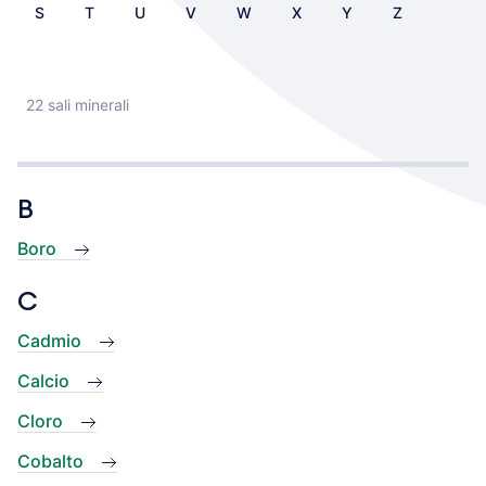
S
T
U
V
W
X
Y
Z
22 sali minerali
B
Boro
C
Cadmio
Calcio
Cloro
Cobalto