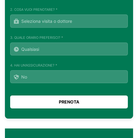
2. COSA VUOI PRENOTARE? *
3. QUALE ORARIO PREFERISCI? *
4. HAI UN'ASSICURAZIONE? *