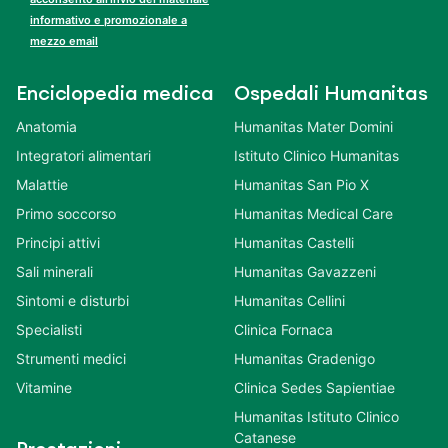
informativo e promozionale a
mezzo email
Enciclopedia medica
Ospedali Humanitas
Anatomia
Humanitas Mater Domini
Integratori alimentari
Istituto Clinico Humanitas
Malattie
Humanitas San Pio X
Primo soccorso
Humanitas Medical Care
Principi attivi
Humanitas Castelli
Sali minerali
Humanitas Gavazzeni
Sintomi e disturbi
Humanitas Cellini
Specialisti
Clinica Fornaca
Strumenti medici
Humanitas Gradenigo
Vitamine
Clinica Sedes Sapientiae
Humanitas Istituto Clinico
Catanese