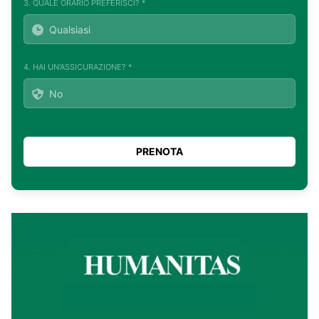
3. QUALE ORARIO PREFERISCI? *
4. HAI UN'ASSICURAZIONE? *