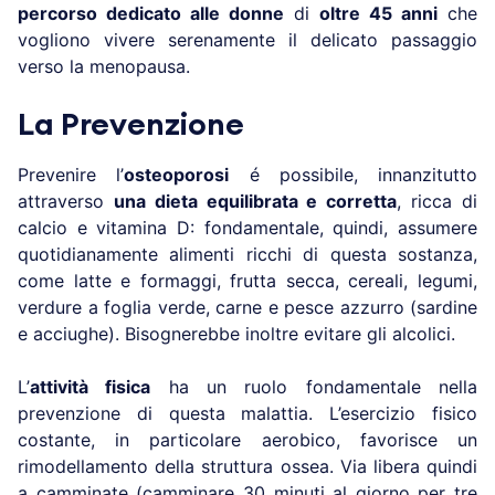
percorso dedicato alle donne
di
oltre 45 anni
che
vogliono vivere serenamente il delicato passaggio
verso la menopausa.
La Prevenzione
Prevenire l’
osteoporosi
é possibile, innanzitutto
attraverso
una dieta equilibrata e corretta
,
ricca di
calcio e vitamina D: fondamentale, quindi, assumere
quotidianamente alimenti ricchi di questa sostanza,
come latte e formaggi, frutta secca, cereali, legumi,
verdure a foglia verde, carne e pesce azzurro (sardine
e acciughe). Bisognerebbe inoltre evitare gli alcolici.
L’
attività fisica
ha un ruolo fondamentale nella
prevenzione di questa malattia. L’esercizio fisico
costante, in particolare aerobico, favorisce un
rimodellamento della struttura ossea. Via libera quindi
a camminate (camminare 30 minuti al giorno per tre