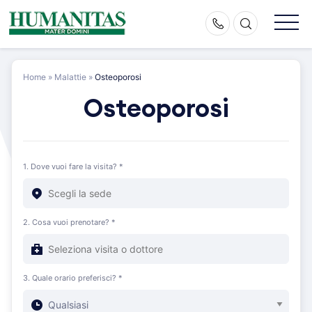
Skip
to
content
Home
»
Malattie
»
Osteoporosi
Osteoporosi
1. Dove vuoi fare la visita? *
2. Cosa vuoi prenotare? *
3. Quale orario preferisci? *