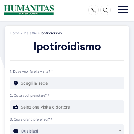
Skip
to
content
Home
»
Malattie
»
Ipotiroidismo
Ipotiroidismo
1. Dove vuoi fare la visita? *
2. Cosa vuoi prenotare? *
3. Quale orario preferisci? *