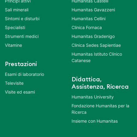
Principi attivi
Humanitas Castelli
Sali minerali
Humanitas Gavazzeni
Sintomi e disturbi
Humanitas Cellini
Specialisti
Clinica Fornaca
Strumenti medici
Humanitas Gradenigo
Vitamine
Clinica Sedes Sapientiae
Humanitas Istituto Clinico
Catanese
Prestazioni
Esami di laboratorio
Didattica,
Televisite
Assistenza, Ricerca
Visite ed esami
Humanitas University
Fondazione Humanitas per la
Ricerca
Insieme con Humanitas