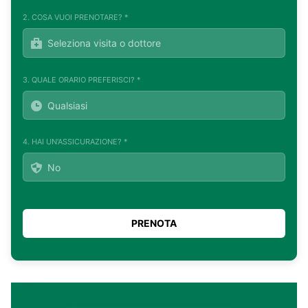
2. COSA VUOI PRENOTARE? *
3. QUALE ORARIO PREFERISCI? *
4. HAI UN'ASSICURAZIONE? *