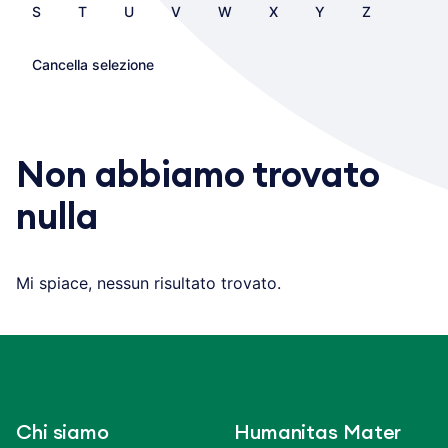
S
T
U
V
W
X
Y
Z
Cancella selezione
Non abbiamo trovato
nulla
Mi spiace, nessun risultato trovato.
Chi siamo
Humanitas Mater