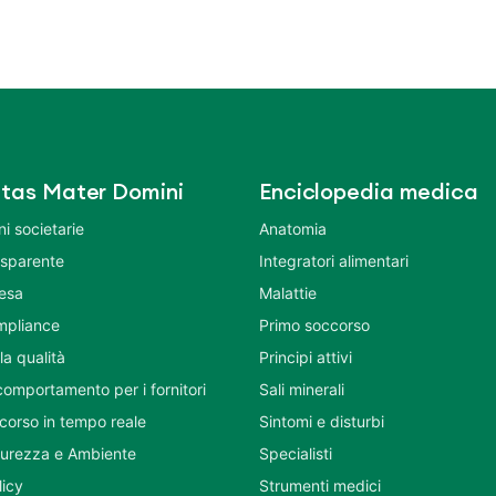
tas Mater Domini
Enciclopedia medica
i societarie
Anatomia
asparente
Integratori alimentari
tesa
Malattie
mpliance
Primo soccorso
la qualità
Principi attivi
comportamento per i fornitori
Sali minerali
corso in tempo reale
Sintomi e disturbi
icurezza e Ambiente
Specialisti
licy
Strumenti medici