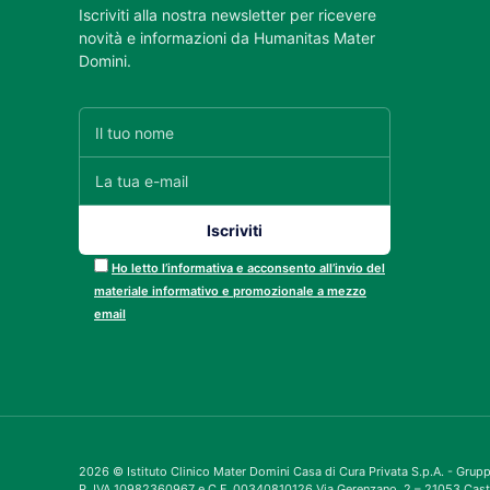
Iscriviti alla nostra newsletter per ricevere
novità e informazioni da Humanitas Mater
Domini.
Ho letto l’informativa e acconsento all’invio del
materiale informativo e promozionale a mezzo
email
2026 © Istituto Clinico Mater Domini Casa di Cura Privata S.p.A. - Gru
P. IVA 10982360967 e C.F. 00340810126 Via Gerenzano, 2 – 21053 Cast