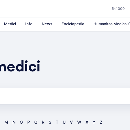
5×1000
Medici
Info
News
Enciclopedia
Humanitas Medical C
medici
M
N
O
P
Q
R
S
T
U
V
W
X
Y
Z