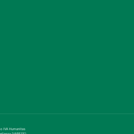
ppo IVA Humanitas
ellanza (VARESE)