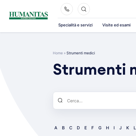
Skip
to
content
Specialità e servizi
Visite ed esami
Home
»
Strumenti medici
Strumenti 
A
B
C
D
E
F
G
H
I
J
K
L