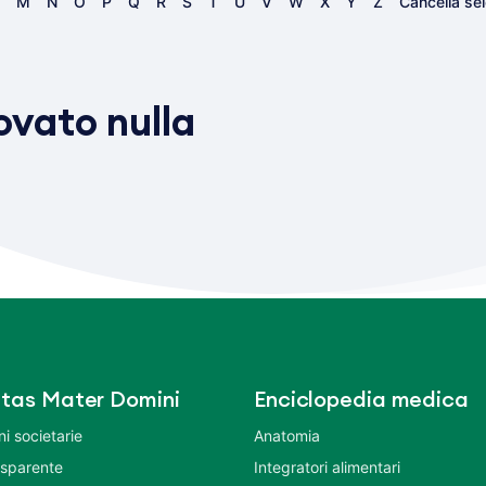
M
N
O
P
Q
R
S
T
U
V
W
X
Y
Z
Cancella se
vato nulla
tas Mater Domini
Enciclopedia medica
i societarie
Anatomia
asparente
Integratori alimentari