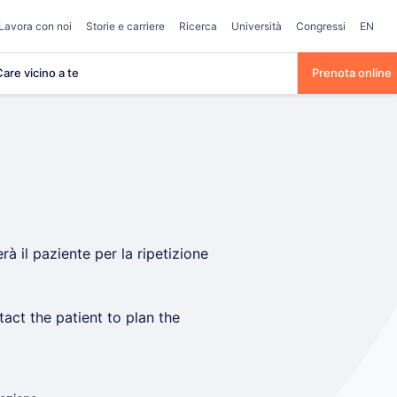
Lavora con noi
Storie e carriere
Ricerca
Università
Congressi
EN
are vicino a te
Prenota online
à il paziente per la ripetizione
act the patient to plan the