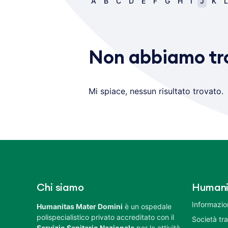
A
B
C
D
E
F
G
H
I
J
K
L
Non abbiamo tro
Mi spiace, nessun risultato trovato.
Chi siamo
Humani
Informazion
Humanitas Mater Domini
è un ospedale
polispecialistico privato accreditato con il
Società tr
Servizio Sanitario Nazionale
per le attività