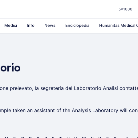
5×1000
Medici
Info
News
Enciclopedia
Humanitas Medical C
orio
ne prelevato, la segreteria del Laboratorio Analisi contatter
ple taken an assistant of the Analysis Laboratory will cont