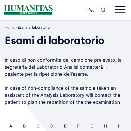
Skip
to
content
Home
»
Esami di laboratorio
Esami di laboratorio
In caso di non conformità del campione prelevato, la
segreteria del Laboratorio Analisi contatterà il
paziente per la ripetizione dell’esame.
In case of non-compliance of the sample taken an
assistant of the Analysis Laboratory will contact the
patient to plan the repetition of the the examination
A
B
C
D
E
F
G
H
I