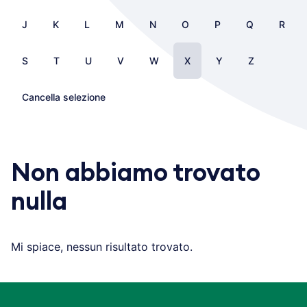
J
K
L
M
N
O
P
Q
R
S
T
U
V
W
X
Y
Z
Cancella selezione
Non abbiamo trovato
nulla
Mi spiace, nessun risultato trovato.