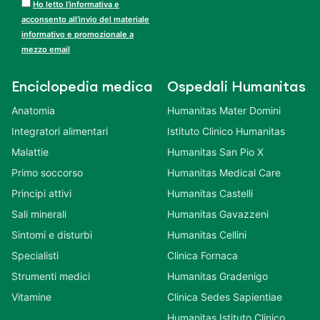
Ho letto l’informativa e
acconsento all’invio del materiale
informativo e promozionale a
mezzo email
Enciclopedia medica
Ospedali Humanitas
Anatomia
Humanitas Mater Domini
Integratori alimentari
Istituto Clinico Humanitas
Malattie
Humanitas San Pio X
Primo soccorso
Humanitas Medical Care
Principi attivi
Humanitas Castelli
Sali minerali
Humanitas Gavazzeni
Sintomi e disturbi
Humanitas Cellini
Specialisti
Clinica Fornaca
Strumenti medici
Humanitas Gradenigo
Vitamine
Clinica Sedes Sapientiae
Humanitas Istituto Clinico