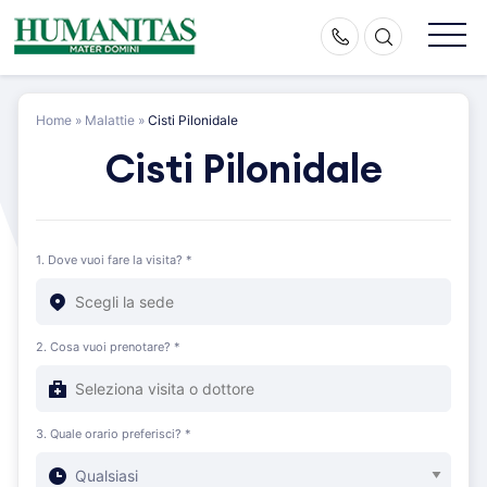
Skip
to
content
Home
»
Malattie
»
Cisti Pilonidale
Cisti Pilonidale
1. Dove vuoi fare la visita? *
2. Cosa vuoi prenotare? *
3. Quale orario preferisci? *