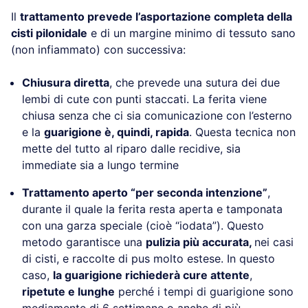
Il
trattamento prevede l’asportazione completa della
cisti pilonidale
e di un margine minimo di tessuto sano
(non infiammato) con successiva:
Chiusura diretta
, che prevede una sutura dei due
lembi di cute con punti staccati. La ferita viene
chiusa senza che ci sia comunicazione con l’esterno
e la
guarigione è, quindi, rapida
. Questa tecnica non
mette del tutto al riparo dalle recidive, sia
immediate sia a lungo termine
Trattamento aperto “per seconda intenzione”
,
durante il quale la ferita resta aperta e tamponata
con una garza speciale (cioè “iodata”). Questo
metodo garantisce una
pulizia più accurata,
nei casi
di cisti, e raccolte di pus molto estese. In questo
caso,
la guarigione richiederà cure attente
,
ripetute e lunghe
perché i tempi di guarigione sono
mediamente di 6 settimane o anche di più.