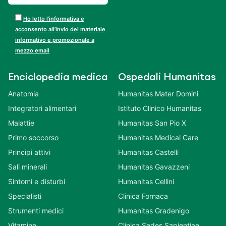
Ho letto l’informativa e
acconsento all’invio del materiale
informativo e promozionale a
mezzo email
Enciclopedia medica
Ospedali Humanitas
Anatomia
Humanitas Mater Domini
Integratori alimentari
Istituto Clinico Humanitas
Malattie
Humanitas San Pio X
Primo soccorso
Humanitas Medical Care
Principi attivi
Humanitas Castelli
Sali minerali
Humanitas Gavazzeni
Sintomi e disturbi
Humanitas Cellini
Specialisti
Clinica Fornaca
Strumenti medici
Humanitas Gradenigo
Vitamine
Clinica Sedes Sapientiae