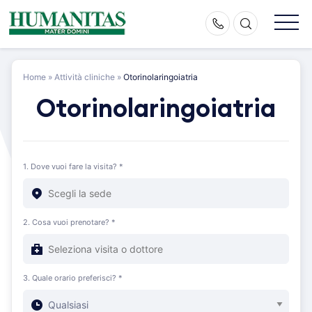
Skip
to
content
Home
»
Attività cliniche
»
Otorinolaringoiatria
Otorinolaringoiatria
1. Dove vuoi fare la visita? *
2. Cosa vuoi prenotare? *
3. Quale orario preferisci? *