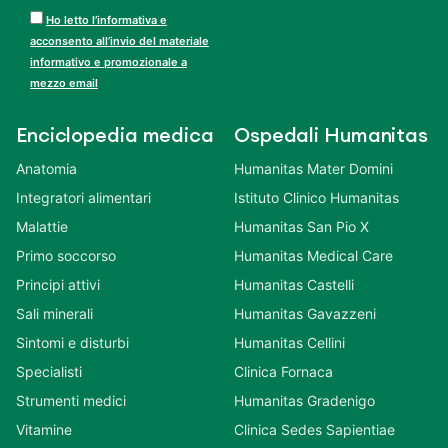
Ho letto l’informativa e
acconsento all’invio del materiale
informativo e promozionale a
mezzo email
Enciclopedia medica
Ospedali Humanitas
Anatomia
Humanitas Mater Domini
Integratori alimentari
Istituto Clinico Humanitas
Malattie
Humanitas San Pio X
Primo soccorso
Humanitas Medical Care
Principi attivi
Humanitas Castelli
Sali minerali
Humanitas Gavazzeni
Sintomi e disturbi
Humanitas Cellini
Specialisti
Clinica Fornaca
Strumenti medici
Humanitas Gradenigo
Vitamine
Clinica Sedes Sapientiae