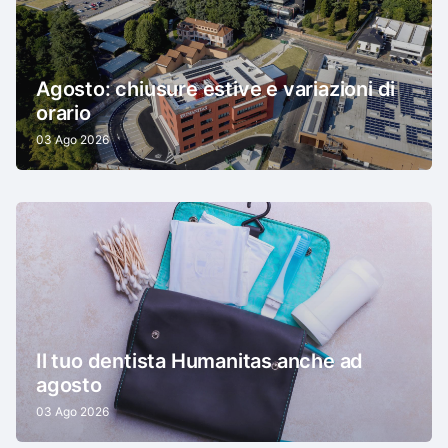
Agosto: chiusure estive e variazioni di
orario
03 Ago 2026
Il tuo dentista Humanitas anche ad
agosto
03 Ago 2026