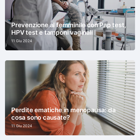
Prevenzione al femminile con Pap test,
HPV test e tamponi vaginali
11 Giu 2024
Perdite ematiche in menopausa: da
cosa sono causate?
11 Giu 2024