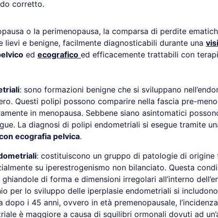
do corretto.
pausa o la perimenopausa, la comparsa di perdite ematich
e lievi e benigne, facilmente diagnosticabili durante una
vis
elvico
ed
ecografico
ed efficacemente trattabili con terapi
triali
: sono formazioni benigne che si sviluppano nell’endom
utero. Questi polipi possono comparire nella fascia pre-men
aramente in menopausa. Sebbene siano asintomatici posson
ngue. La diagnosi di polipi endometriali si esegue tramite u
con ecografia pelvica
.
dometriali
: costituiscono un gruppo di patologie di origine 
ialmente su iperestrogenismo non bilanciato. Questa condi
ghiandole di forma e dimensioni irregolari all’interno dell’e
chio per lo sviluppo delle iperplasie endometriali si includono
ca dopo i 45 anni, ovvero in età premenopausale, l’incidenza 
iale è maggiore a causa di squilibri ormonali dovuti ad un’a