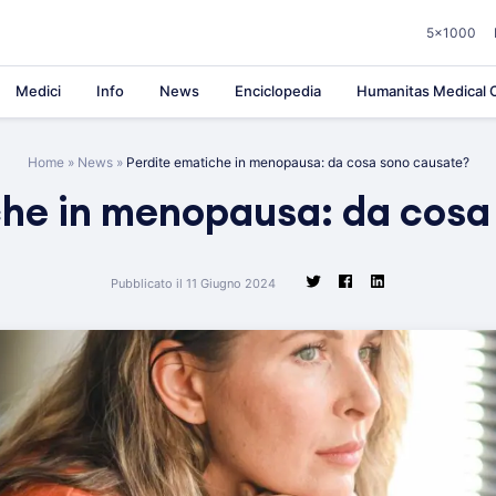
5×1000
Medici
Info
News
Enciclopedia
Humanitas Medical C
Home
»
News
»
Perdite ematiche in menopausa: da cosa sono causate?
che in menopausa: da cosa
Pubblicato il 11 Giugno 2024