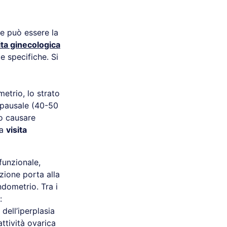
e può essere la
ita ginecologica
e specifiche. Si
etrio, lo strato
opausale (40-50
o causare
na
visita
funzionale,
zione porta alla
ndometrio. Tra i
:
dell’iperplasia
ttività ovarica