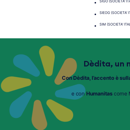
SIGO (SOCIETA’ I
SIEOG (SOCIETA’
SIM (SOCIETA’ IT
Dèdita, un 
Con Dèdita, l’accento è sull
e con
Humanitas
come M