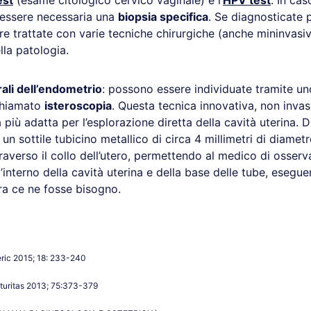
est
(esame citologico cervico vaginale) e l’
HPV test
. In cas
 essere necessaria una
biopsia specifica
. Se diagnosticate
e trattate con varie tecniche chirurgiche (anche mininvasi
lla patologia.
ali dell’endometrio
: possono essere individuate tramite u
chiamato
isteroscopia
. Questa tecnica innovativa, non invas
 più adatta per l’esplorazione diretta della cavità uterina. 
, un sottile tubicino metallico di circa 4 millimetri di diamet
raverso il collo dell’utero, permettendo al medico di osserv
’interno della cavità uterina e della base delle tube, esegu
ra ce ne fosse bisogno.
eric 2015; 18: 233-240
aturitas 2013; 75:373-379