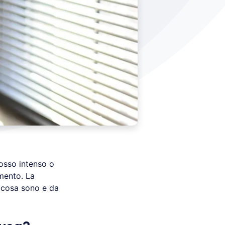
osso intenso o
amento. La
 cosa sono e da