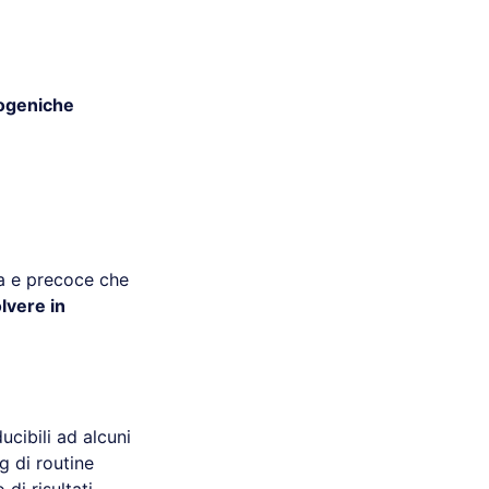
rogeniche
a e precoce che
lvere in
ucibili ad alcuni
 di routine