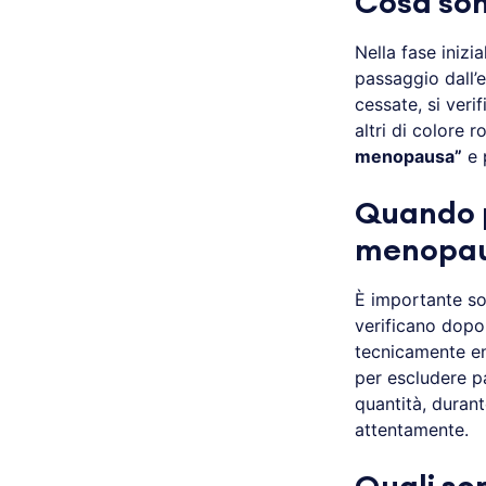
Cosa son
Nella fase inizi
passaggio dall’e
cessate, si veri
altri di colore
menopausa”
e 
Quando p
menopa
È importante so
verificano dopo
tecnicamente en
per escludere pa
quantità, duran
attentamente.