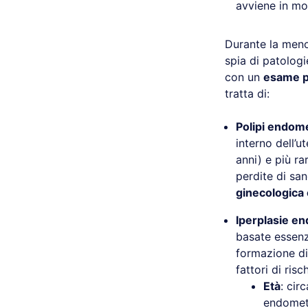
avviene in mo
Durante la meno
spia di patologi
con un
esame p
tratta di:
Polipi endome
interno dell’
anni) e più r
perdite di sa
ginecologica 
Iperplasie en
basate essenz
formazione di 
fattori di ris
Età
: cir
endometr