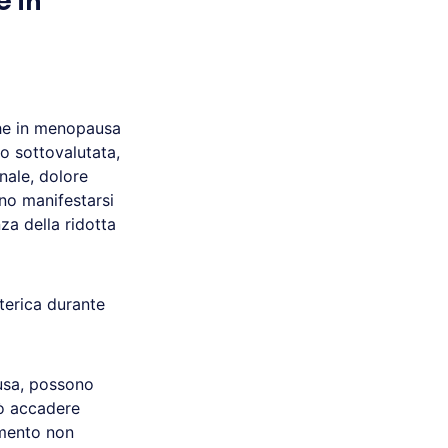
e in
che in menopausa
o sottovalutata,
nale, dolore
ono manifestarsi
a della ridotta
tterica durante
ausa, possono
uò accadere
imento non