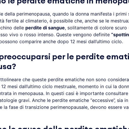
o le perdite ematiche in menop
ale della perimenopausa, quando la donna manifesta i primi 
tà fertile al climaterio, è possibile che, anche se le mestru
fichino delle
perdite di sangue
, solitamente di colore scuro 
 rosso vivo o rosso intenso. Queste vengono definite
“spottin
possono comparire anche dopo 12 mesi dall’ultimo ciclo.
reoccuparsi per le perdite emati
usa?
ttolineare che queste perdite ematiche non sono considerat
 12 mesi dall’ultimo ciclo mestruale, momento in cui la don
trata in menopausa. In questi casi è importante consultar
tologie gravi. Anche le perdite ematiche “eccessive”, sia in 
te la fase di transizione perimenopausale, devono essere va