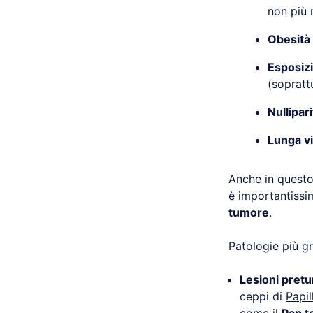
non più 
Obesità
Esposiz
(sopratt
Nullipari
Lunga vi
Anche in quest
è importantissim
tumore
.
Patologie più g
Lesioni pretu
ceppi di
Papil