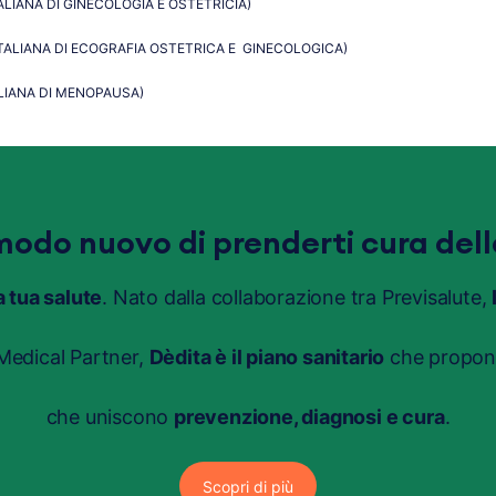
TALIANA DI GINECOLOGIA E OSTETRICIA)
 ITALIANA DI ECOGRAFIA OSTETRICA E GINECOLOGICA)
ALIANA DI MENOPAUSA)
modo nuovo di prenderti cura dell
a tua salute
. Nato dalla collaborazione tra Previsalute,
edical Partner,
Dèdita è il piano sanitario
che propone
che uniscono
prevenzione, diagnosi e cura
.
Scopri di più