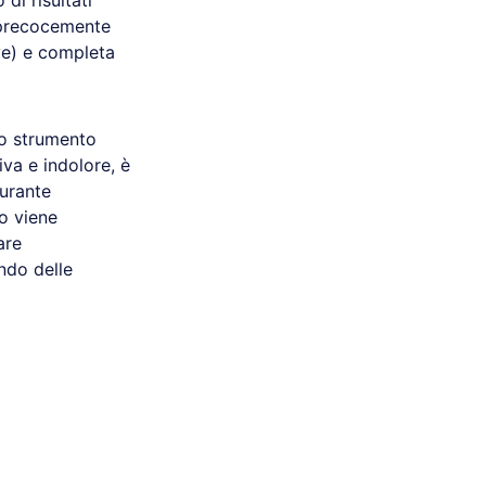
o di risultati
 precocemente
ve) e completa
no strumento
iva e indolore, è
Durante
ro viene
are
endo delle