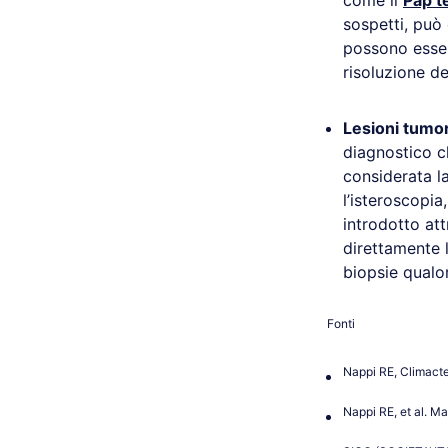
come il
Pap t
sospetti, può
possono esser
risoluzione de
Lesioni tumor
diagnostico 
considerata la
l’isteroscopia
introdotto att
direttamente l
biopsie qualo
Fonti
Nappi RE, Climact
Nappi RE, et al. M