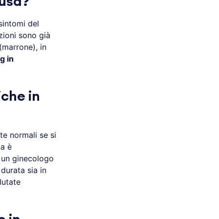
ausa?
sintomi del
azioni sono già
(marrone), in
g in
che in
e normali se si
na è
e un ginecologo
durata sia in
lutate