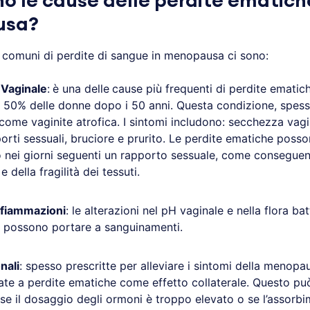
no le cause delle perdite ematich
usa?
ù comuni di perdite di sangue in menopausa ci sono:
 Vaginale
:
è una delle
cause più frequenti di perdite emati
il 50% delle donne dopo i 50 anni. Questa condizione, spess
come vaginite atrofica. I sintomi includono: secchezza vagi
orti sessuali, bruciore e prurito. Le perdite ematiche poss
 nei giorni seguenti un rapporto sessuale, come conseguenz
e della fragilità dei tessuti.
nfiammazioni
: le alterazioni nel pH vaginale e nella flora ba
 possono portare a sanguinamenti.
nali
: spesso prescritte per alleviare i sintomi della menop
ate a perdite ematiche come effetto collaterale. Questo p
se il dosaggio degli ormoni è troppo elevato o se l’assorb