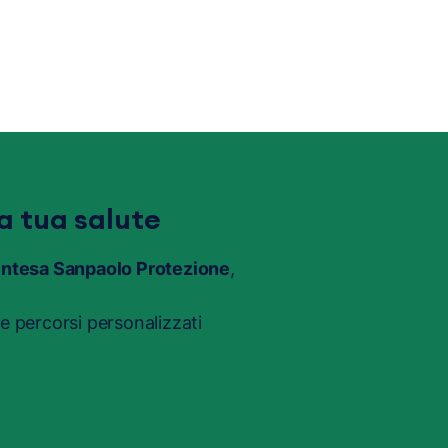
a tua salute
Intesa Sanpaolo Protezione
,
 percorsi personalizzati