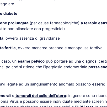
regolare
 e
diabete
ione prolungata
(per cause farmacologiche)
a terapie est
utto non bilanciate con progestinici)
tà
, ovvero assenza di gravidanze
ta fertile
, ovvero menarca precoce e menopausa tardiva
o caso, un
esame pelvico
può portare ad una diagnosi cert
a, poiché si ritiene che l’iperplasia endometriale
possa evo
ravi legate ad un sanguinamento anomalo possono essere:
morali e
tumorali del collo dell’utero
: in genere sono ricond
loma Virus
e possono essere individuate mediante screening