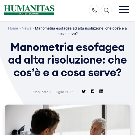
Skip
to
content
Home
»
News
»
Manometria esofagea ad alta risoluzione: che cos’è e a
cosa serve?
Manometria esofagea
ad alta risoluzione: che
cos’è e a cosa serve?
Pubblicato il 1 Luglio 2026