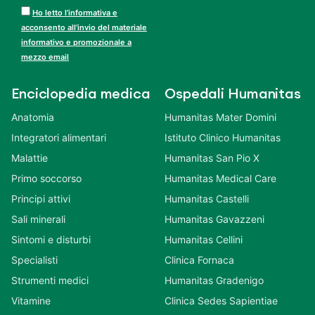
Ho letto l’informativa e
acconsento all’invio del materiale
informativo e promozionale a
mezzo email
Enciclopedia medica
Ospedali Humanitas
Anatomia
Humanitas Mater Domini
Integratori alimentari
Istituto Clinico Humanitas
Malattie
Humanitas San Pio X
Primo soccorso
Humanitas Medical Care
Principi attivi
Humanitas Castelli
Sali minerali
Humanitas Gavazzeni
Sintomi e disturbi
Humanitas Cellini
Specialisti
Clinica Fornaca
Strumenti medici
Humanitas Gradenigo
Vitamine
Clinica Sedes Sapientiae