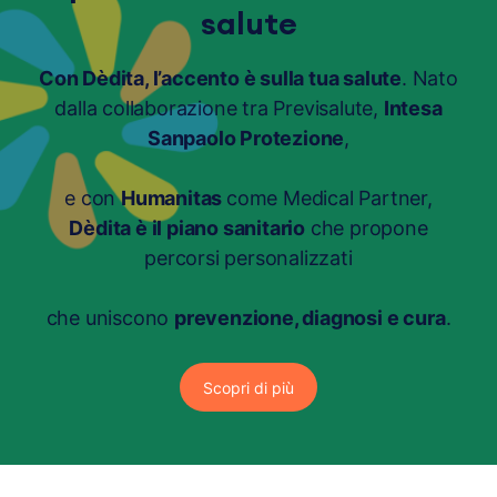
salute
Con Dèdita, l’accento è sulla tua salute
. Nato
dalla collaborazione tra Previsalute,
Intesa
Sanpaolo Protezione
,
e con
Humanitas
come Medical Partner,
Dèdita è il piano sanitario
che propone
percorsi personalizzati
che uniscono
prevenzione, diagnosi e cura
.
Scopri di più