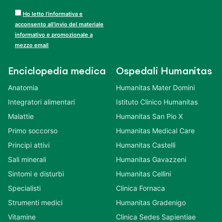
Ho letto l’informativa e
acconsento all’invio del materiale
informativo e promozionale a
mezzo email
Enciclopedia medica
Ospedali Humanitas
Anatomia
Humanitas Mater Domini
Integratori alimentari
Istituto Clinico Humanitas
Malattie
Humanitas San Pio X
Primo soccorso
Humanitas Medical Care
Principi attivi
Humanitas Castelli
Sali minerali
Humanitas Gavazzeni
Sintomi e disturbi
Humanitas Cellini
Specialisti
Clinica Fornaca
Strumenti medici
Humanitas Gradenigo
Vitamine
Clinica Sedes Sapientiae