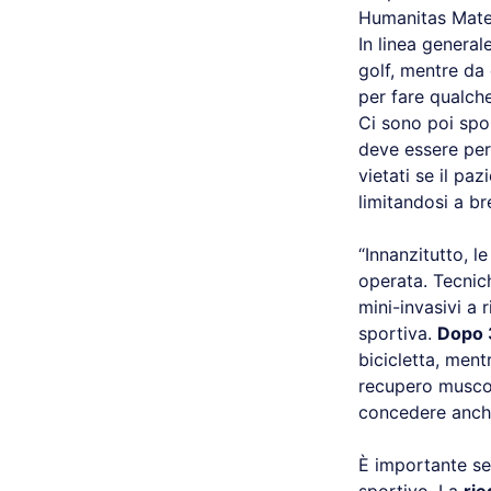
Humanitas Mate
In linea generale
golf, mentre da e
per fare qualch
Ci sono poi spo
deve essere per
vietati se il p
limitandosi a br
“Innanzitutto, 
operata. Tecnich
mini-invasivi a r
sportiva.
Dopo 3
bicicletta, ment
recupero muscola
concedere anche 
È importante seg