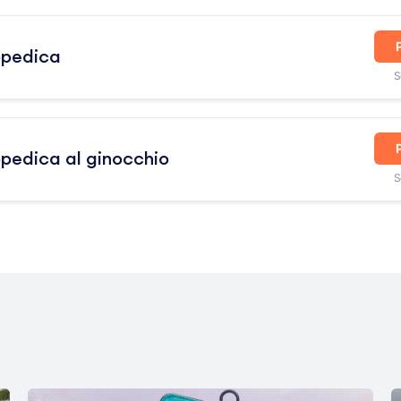
opedica
S
opedica al ginocchio
S