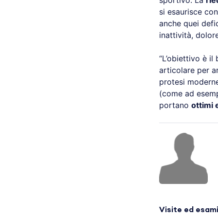
sportivo. La
rie
si esaurisce con
anche quei defic
inattività, dolo
“L’obiettivo è i
articolare per ar
protesi moderne 
(come ad esemp
portano
ottimi 
Visite ed esam