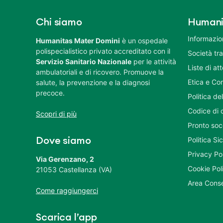
Chi siamo
Humani
Informazion
Humanitas Mater Domini
è un ospedale
polispecialistico privato accreditato con il
Società tr
Servizio Sanitario Nazionale
per le attività
Liste di at
ambulatoriali e di ricovero. Promuove la
Etica e Co
salute, la prevenzione e la diagnosi
precoce.
Politica del
Codice di 
Scopri di più
Pronto soc
Politica S
Dove siamo
Privacy Po
Via Gerenzano, 2
Cookie Pol
21053 Castellanza (VA)
Area Conse
Come raggiungerci
Scarica l’app