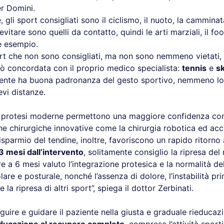
r Domini.
, gli sport consigliati sono il ciclismo, il nuoto, la camminat
vitare sono quelli da contatto, quindi le arti marziali, il foo
e esempio.
rt che non sono consigliati, ma non sono nemmeno vietati, l
ò concordata con il proprio medico specialista:
tennis
e
sk
aziente ha buona padronanza del gesto sportivo, nemmeno l
evi distanze.
le protesi moderne permettono una maggiore confidenza con 
e chirurgiche innovative come la chirurgia robotica ed acce
isparmio del tendine, inoltre, favoriscono un rapido ritorno al
 mesi dall’intervento
, solitamente consiglio la ripresa del
re a 6 mesi valuto l’integrazione protesica e la normalità dell
re e posturale, nonché l’assenza di dolore, l’instabilità pr
la ripresa di altri sport”, spiega il dottor Zerbinati.
uire e guidare il paziente nella giusta e graduale rieducaz