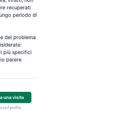
va, infatti, non
ere recuperati
lungo periodo di
one del problema
siderate:
 più specifici
mio parere
a una visita
zza il profilo