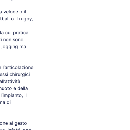
a veloce o il
tball o il rugby,
a cui pratica
i
non sono
o jogging ma
l‘articolazione
ssi chirurgici
l’attività
 nuoto e della
’impianto, il
ima di
ione al gesto