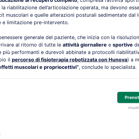
ducazione al recupero completo
, compresa l’attività sporti
 la riabilitazione dell’articolazione operata, ma devono ess
it muscolari e quelle alterazioni posturali sedimentate dal 
re e limitazione pre-intervento.
l benessere generale del paziente, che inizia con la risoluzi
rivare al ritorno di tutte le
attività giornaliere
e
sportive
de
più performanti e durevoli abbinate a protocolli riabilitativi
io il
percorso di fisioterapia robotizzata con Hunova
) a 
effetti muscolari e propriocettivi”
, conclude lo specialista.
Prenot
visuali
i