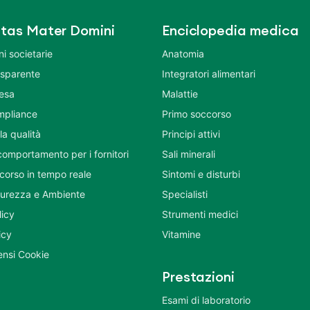
tas Mater Domini
Enciclopedia medica
i societarie
Anatomia
asparente
Integratori alimentari
tesa
Malattie
mpliance
Primo soccorso
la qualità
Principi attivi
comportamento per i fornitori
Sali minerali
corso in tempo reale
Sintomi e disturbi
icurezza e Ambiente
Specialisti
licy
Strumenti medici
icy
Vitamine
nsi Cookie
Prestazioni
Esami di laboratorio