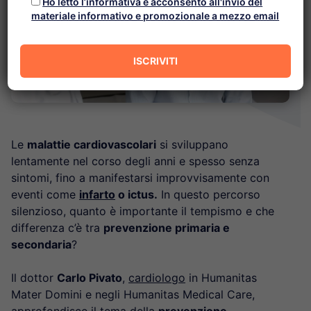
Ho letto l’informativa e acconsento all'invio del
materiale informativo e promozionale a mezzo email
Le
malattie cardiovascolari
si sviluppano
lentamente nel corso degli anni e spesso senza
sintomi, fino a manifestarsi improvvisamente con
eventi come
infarto
o ictus.
In questo percorso
silenzioso, quanto è importante il tempismo e che
differenza c’è tra
prevenzione primaria e
secondaria
?
Il dottor
Carlo Pivato
,
cardiologo
in Humanitas
Mater Domini e negli Humanitas Medical Care,