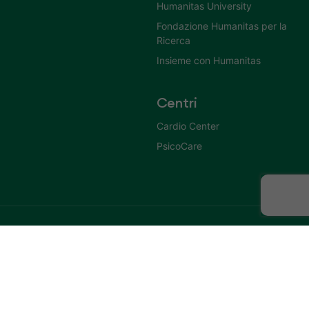
Humanitas University
Fondazione Humanitas per la
Ricerca
Insieme con Humanitas
Centri
Cardio Center
PsicoCare
2026 © Istituto Clinico Mater Domini Casa di Cura Privata S.p.A. - Gruppo
IVA Humanitas
P. IVA 10982360967 e C.F. 00340810126 Via Gerenzano, 2 – 21053
Castellanza (VARESE)
Tel. 0331 476111 (centralino), Fax 0331 476204
Direttrice Sanitaria: Dott.ssa Elena Parravicini