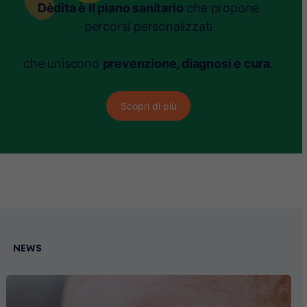
Dèdita è il piano sanitario
che propone
percorsi personalizzati
che uniscono
prevenzione, diagnosi e cura
.
Scopri di più
NEWS