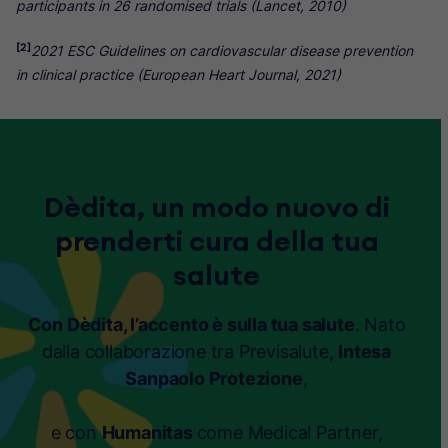
participants in 26 randomised trials (Lancet, 2010)
[2]
2021 ESC Guidelines on cardiovascular disease prevention
in clinical practice (European Heart Journal, 2021)
Dèdita, un modo nuovo di
prenderti cura della tua
salute
Con Dèdita, l’accento è sulla tua salute
. Nato
dalla collaborazione tra Previsalute,
Intesa
Sanpaolo Protezione
,
e con
Humanitas
come Medical Partner,