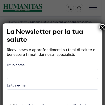
Skip
to
content
Home
»
News
»
Quando è utile la prevenzione cardiovascolare?
×
La Newsletter per la tua
Quando è utile la
salute
prevenzione
Ricevi news e approfondimenti su temi di salute e
cardiovascolare?
benessere firmati dai nostri specialisti.
Il tuo nome
Pubblicato il 29 Giugno 2026
La tua e-mail