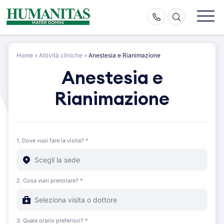
Skip
to
content
Home
»
Attività cliniche
»
Anestesia e Rianimazione
Anestesia e
Rianimazione
1. Dove vuoi fare la visita? *
2. Cosa vuoi prenotare? *
3. Quale orario preferisci? *