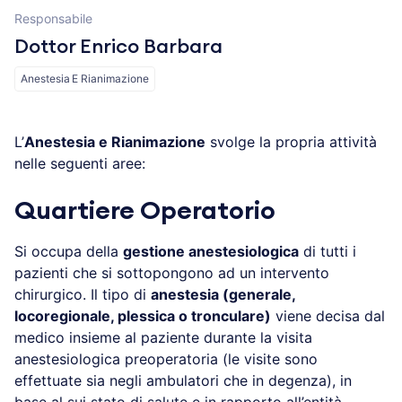
Responsabile
Dottor Enrico Barbara
Anestesia E Rianimazione
L’
Anestesia e Rianimazione
svolge la propria attività
nelle seguenti aree:
Quartiere Operatorio
Si occupa della
gestione anestesiologica
di tutti i
pazienti che si sottopongono ad un intervento
chirurgico. Il tipo di
anestesia (generale,
locoregionale, plessica o tronculare)
viene decisa dal
medico insieme al paziente durante la visita
anestesiologica preoperatoria (le visite sono
effettuate sia negli ambulatori che in degenza), in
base al sui stato di salute e in rapporto all’entità