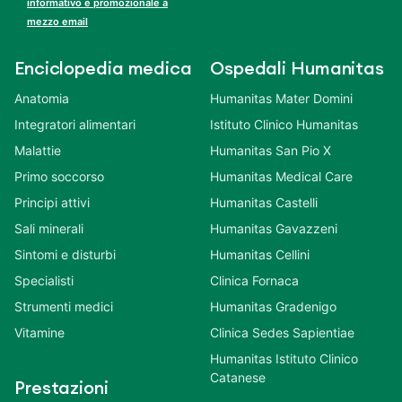
informativo e promozionale a
mezzo email
Enciclopedia medica
Ospedali Humanitas
Anatomia
Humanitas Mater Domini
Integratori alimentari
Istituto Clinico Humanitas
Malattie
Humanitas San Pio X
Primo soccorso
Humanitas Medical Care
Principi attivi
Humanitas Castelli
Sali minerali
Humanitas Gavazzeni
Sintomi e disturbi
Humanitas Cellini
Specialisti
Clinica Fornaca
Strumenti medici
Humanitas Gradenigo
Vitamine
Clinica Sedes Sapientiae
Humanitas Istituto Clinico
Catanese
Prestazioni