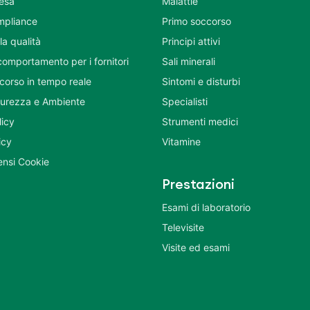
tesa
Malattie
mpliance
Primo soccorso
la qualità
Principi attivi
comportamento per i fornitori
Sali minerali
corso in tempo reale
Sintomi e disturbi
icurezza e Ambiente
Specialisti
licy
Strumenti medici
icy
Vitamine
nsi Cookie
Prestazioni
Esami di laboratorio
Televisite
Visite ed esami