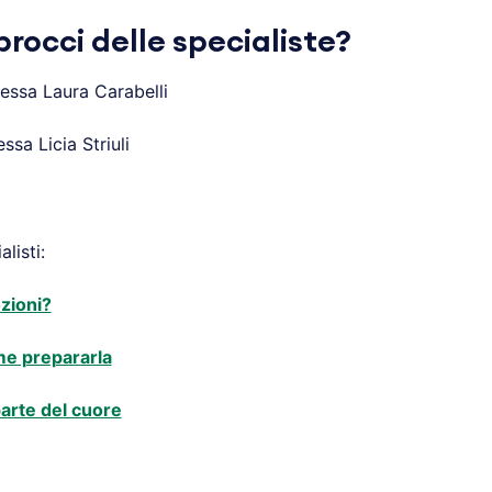
procci delle specialiste?
essa Laura Carabelli
ssa Licia Striuli
listi:
ozioni?
me prepararla
 parte del cuore