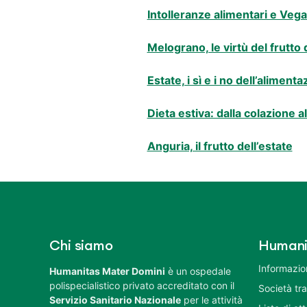
Intolleranze alimentari e Vega
Melograno, le virtù del frutto
Estate, i sì e i no dell’aliment
Dieta estiva: dalla colazione a
Anguria, il frutto dell’estate
Chi siamo
Humani
Informazion
Humanitas Mater Domini
è un ospedale
polispecialistico privato accreditato con il
Società tr
Servizio Sanitario Nazionale
per le attività