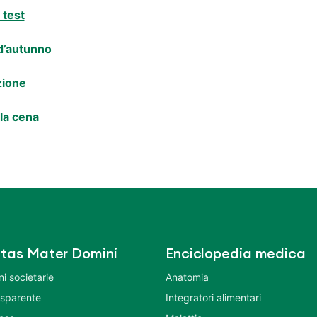
 test
 d’autunno
azione
lla cena
tas Mater Domini
Enciclopedia medica
i societarie
Anatomia
asparente
Integratori alimentari