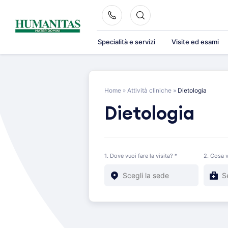
Skip
to
content
Specialità e servizi
Visite ed esami
Home
»
Attività cliniche
»
Dietologia
Dietologia
1. Dove vuoi fare la visita? *
2. Cosa v