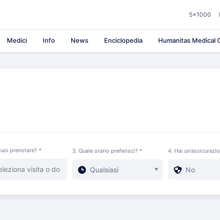
5×1000
Medici
Info
News
Enciclopedia
Humanitas Medical C
uoi prenotare? *
3. Quale orario preferisci? *
4. Hai un'assicurazi