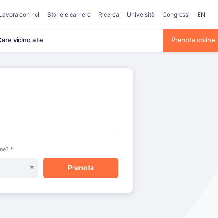
Lavora con noi
Storie e carriere
Ricerca
Università
Congressi
EN
are vicino a te
Prenota online
one? *