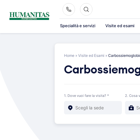
Skip
to
content
Specialità e servizi
Visite ed esami
Home
»
Visite ed Esami
»
Carbossiemoglobi
Carbossiemog
1. Dove vuoi fare la visita? *
2. Cosa v