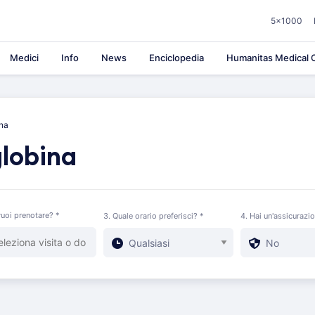
5×1000
Medici
Info
News
Enciclopedia
Humanitas Medical C
na
lobina
uoi prenotare? *
3. Quale orario preferisci? *
4. Hai un'assicurazi