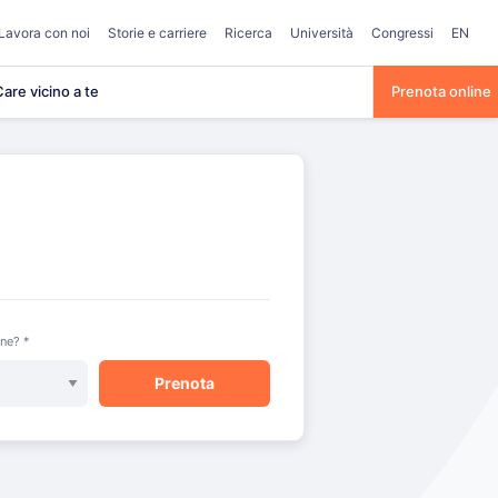
Lavora con noi
Storie e carriere
Ricerca
Università
Congressi
EN
are vicino a te
Prenota online
one? *