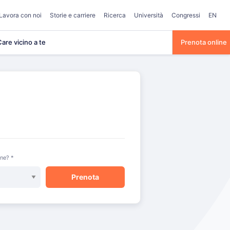
Lavora con noi
Storie e carriere
Ricerca
Università
Congressi
EN
are vicino a te
Prenota online
one? *