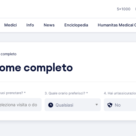
5×1000
Medici
Info
News
Enciclopedia
Humanitas Medical C
 completo
dome completo
uoi prenotare? *
3. Quale orario preferisci? *
4. Hai un'assicurazi