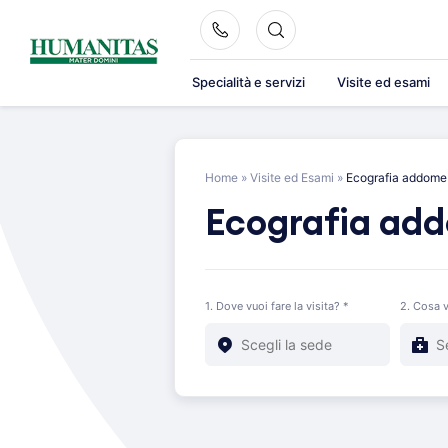
Skip
to
content
Specialità e servizi
Visite ed esami
Home
»
Visite ed Esami
»
Ecografia addome
Ecografia ad
1. Dove vuoi fare la visita? *
2. Cosa v