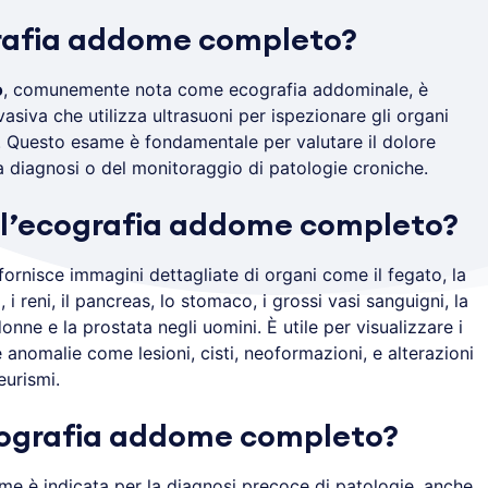
grafia addome completo?
o
, comunemente nota come ecografia addominale,
è
asiva che utilizza ultrasuoni per ispezionare gli organi
.
Questo esame è fondamentale per valutare il dolore
 diagnosi o del monitoraggio di patologie croniche.
 l’ecografia addome completo?
rnisce immagini dettagliate di organi come il fegato, la
lza, i reni, il pancreas, lo stomaco, i grossi vasi sanguigni, la
donne e la prostata negli uomini. È utile per visualizzare i
e anomalie come lesioni, cisti, neoformazioni, e alterazioni
eurismi.
ecografia addome completo?
me è indicata per la diagnosi precoce di patologie, anche