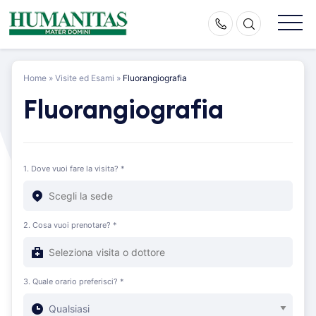
Skip
to
content
Home
»
Visite ed Esami
»
Fluorangiografia
Fluorangiografia
1. Dove vuoi fare la visita? *
2. Cosa vuoi prenotare? *
3. Quale orario preferisci? *