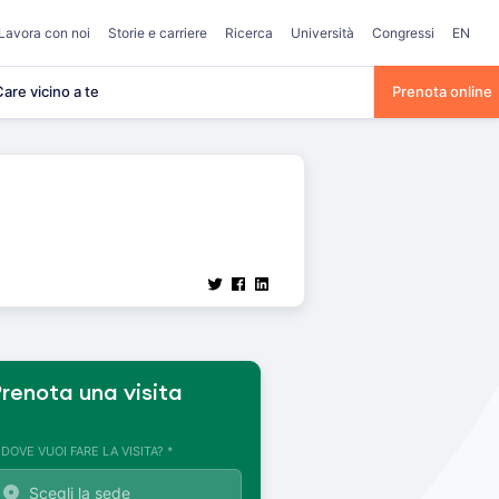
Lavora con noi
Storie e carriere
Ricerca
Università
Congressi
EN
are vicino a te
Prenota online
renota una visita
. DOVE VUOI FARE LA VISITA? *