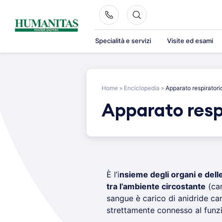
Skip
to
content
Specialità e servizi
Visite ed esami
Home
»
Enciclopedia
»
Apparato respiratori
Apparato resp
È l’i
nsieme degli organi e dell
tra l’ambiente circostante
(car
sangue è carico di anidride car
strettamente connesso al fun