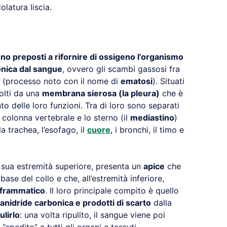
latura liscia.
no preposti a rifornire di ossigeno l’organismo
onica dal sangue
, ovvero gli scambi gassosi fra
 (processo noto con il nome di
ematosi
). Situati
olti da una
membrana sierosa (la pleura)
che è
 delle loro funzioni. Tra di loro sono separati
colonna vertebrale e lo sterno (il
mediastino
)
 trachea, l’esofago, il
cuore
, i bronchi, il timo e
 sua estremità superiore, presenta un
apice
che
 base del collo e che, all’estremità inferiore,
aframmatico
. Il loro principale compito è quello
 anidride carbonica e prodotti di scarto
dalla
ulirlo
: una volta ripulito, il sangue viene poi