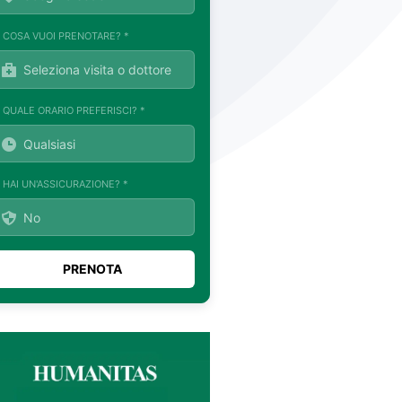
. COSA VUOI PRENOTARE? *
. QUALE ORARIO PREFERISCI? *
. HAI UN'ASSICURAZIONE? *