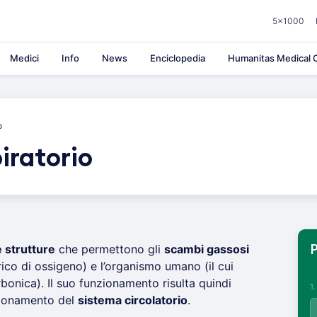
5×1000
Medici
Info
News
Enciclopedia
Humanitas Medical C
o
iratorio
e strutture
che permettono gli
scambi gassosi
P
ico di ossigeno) e l’organismo umano (il cui
bonica). Il suo funzionamento risulta quindi
1
zionamento del
sistema circolatorio
.