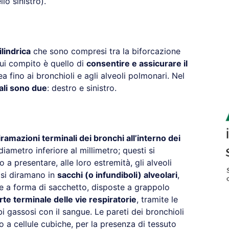
lo sinistro).
ilindrica
che sono compresi tra la biforcazione
 cui compito è quello di
consentire e assicurare il
a fino ai bronchioli e agli alveoli polmonari. Nel
ali sono due
: destro e sinistro.
iramazioni terminali dei bronchi all’interno dei
diametro inferiore al millimetro; questi si
a presentare, alle loro estremità, gli alveoli
 si diramano in
sacchi (o infundiboli) alveolari
,
re a forma di sacchetto, disposte a grappolo
rte terminale delle vie respiratorie
, tramite le
 gassosi con il sangue. Le pareti dei bronchioli
io a cellule cubiche, per la presenza di tessuto