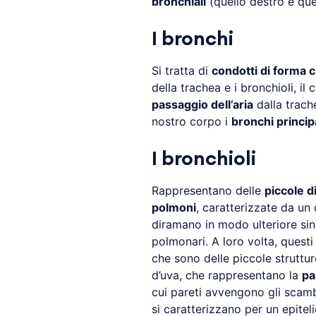
bronchiali
(quello destro e quel
I bronchi
Si tratta di
condotti di forma c
della trachea e i bronchioli, il
passaggio dell’aria
dalla trache
nostro corpo i
bronchi princip
I bronchioli
Rappresentano delle
piccole d
polmoni
, caratterizzate da un 
diramano in modo ulteriore sino 
polmonari. A loro volta, questi
che sono delle piccole struttu
d’uva, che rappresentano la
pa
cui pareti avvengono gli scambi
si caratterizzano per un epitel