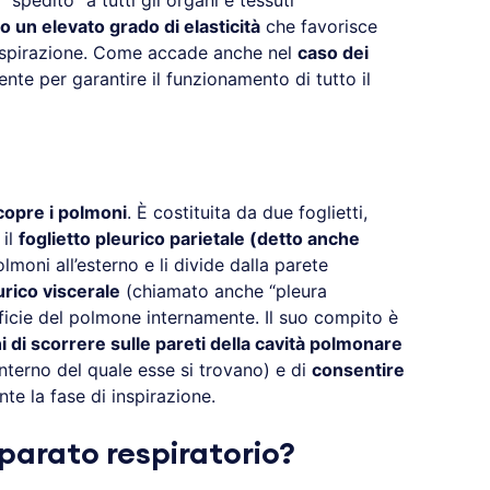
“spedito” a tutti gli organi e tessuti
 un elevato grado di elasticità
che favorisce
 l’espirazione. Come accade anche nel
caso dei
ente per garantire il funzionamento di tutto il
opre i polmoni
. È costituita da due foglietti,
 il
foglietto pleurico parietale (detto anche
polmoni all’esterno e li divide dalla parete
urico viscerale
(chiamato anche “pleura
rficie del polmone internamente. Il suo compito è
 di scorrere sulle pareti della cavità polmonare
’interno del quale esse si trovano) e di
consentire
te la fase di inspirazione.
parato respiratorio?