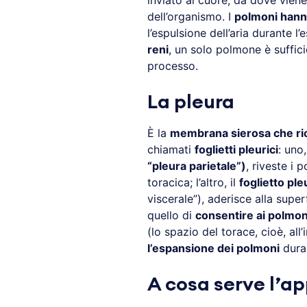
inviato al cuore, da dove viene 
dell’organismo. I
polmoni hanno
l’espulsione dell’aria durante
reni
, un solo polmone è suffici
processo.
La pleura
È la
membrana sierosa che ric
chiamati
foglietti pleurici
: uno,
“pleura parietale”)
, riveste i 
toracica; l’altro, il
foglietto ple
viscerale”), aderisce alla supe
quello di
consentire ai polmoni
(lo spazio del torace, cioè, all
l’espansione dei polmoni
duran
A cosa serve l’ap