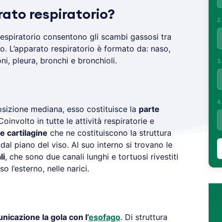
ato respiratorio?
2
 respiratorio consentono gli scambi gassosi tra
o. L’apparato respiratorio è formato da: naso,
ni, pleura, bronchi e bronchioli.
3
4
posizione mediana, esso costituisce la
parte
 Coinvolto in tutte le attività respiratorie e
 cartilagine
che ne costituiscono la struttura
dal piano del viso. Al suo interno si trovano le
li
, che sono due canali lunghi e tortuosi rivestiti
 l’esterno, nelle narici.
icazione la gola con l’
esofago
. Di struttura