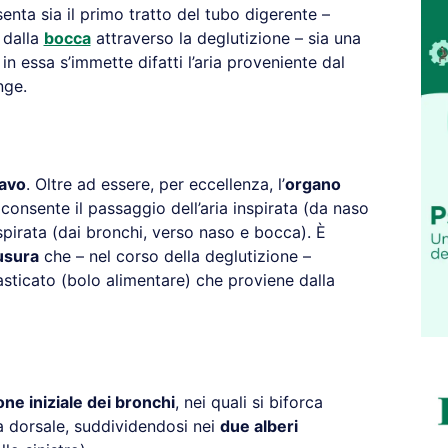
ta sia il primo tratto del tubo digerente –
e dalla
bocca
attraverso la deglutizione – sia una
 in essa s’immette difatti l’aria proveniente dal
nge.
cavo
. Oltre ad essere, per eccellenza, l’
organo
 consente il passaggio dell’aria inspirata (da naso
spirata (dai bronchi, verso naso e bocca). È
iusura
che – nel corso della deglutizione –
asticato (bolo alimentare) che proviene dalla
one iniziale dei bronchi
, nei quali si biforca
ra dorsale, suddividendosi nei
due alberi