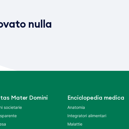
vato nulla
tas Mater Domini
Enciclopedia medica
i societarie
Anatomia
asparente
Integratori alimentari
tesa
Malattie