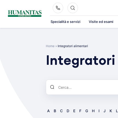
Skip
to
content
Specialità e servizi
Visite ed esami
Home
»
Integratori alimentari
Integratori
A
B
C
D
E
F
G
H
I
J
K
L