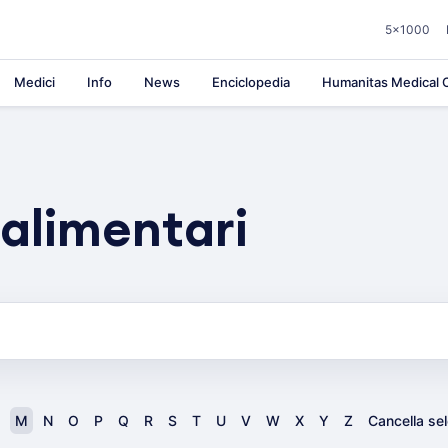
5×1000
Medici
Info
News
Enciclopedia
Humanitas Medical C
 alimentari
M
N
O
P
Q
R
S
T
U
V
W
X
Y
Z
Cancella se