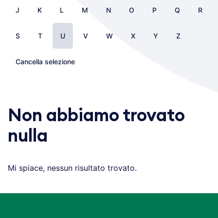
J
K
L
M
N
O
P
Q
R
S
T
U
V
W
X
Y
Z
Cancella selezione
Non abbiamo trovato
nulla
Mi spiace, nessun risultato trovato.