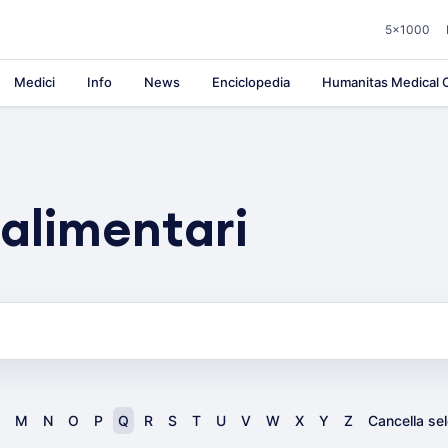
5×1000
Medici
Info
News
Enciclopedia
Humanitas Medical C
 alimentari
M
N
O
P
Q
R
S
T
U
V
W
X
Y
Z
Cancella se