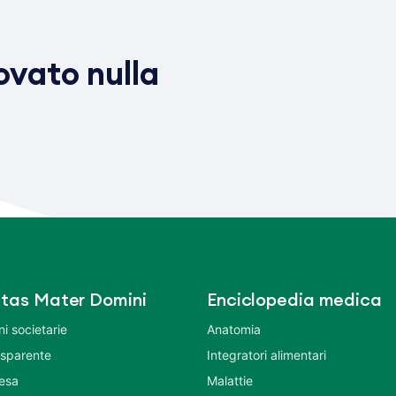
vato nulla
tas Mater Domini
Enciclopedia medica
i societarie
Anatomia
asparente
Integratori alimentari
tesa
Malattie