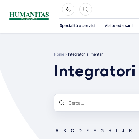
Skip
to
content
Specialità e servizi
Visite ed esami
Home
»
Integratori alimentari
Integratori
A
B
C
D
E
F
G
H
I
J
K
L