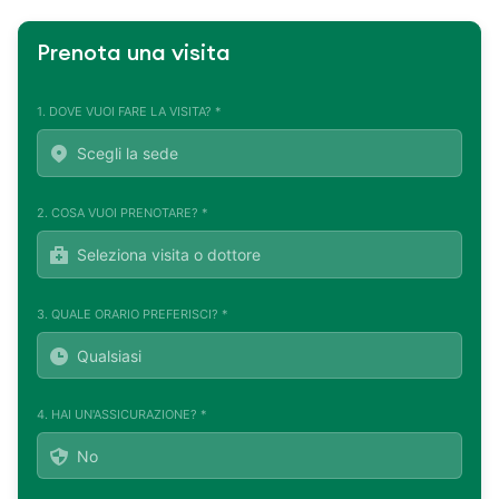
Prenota una visita
1. DOVE VUOI FARE LA VISITA? *
2. COSA VUOI PRENOTARE? *
3. QUALE ORARIO PREFERISCI? *
4. HAI UN'ASSICURAZIONE? *