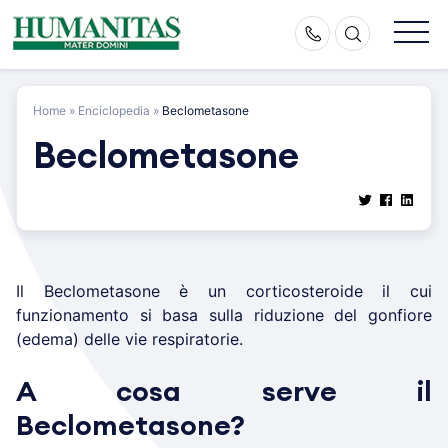
Skip
to
content
Home
»
Enciclopedia
»
Beclometasone
Beclometasone
Il Beclometasone è un corticosteroide il cui
funzionamento si basa sulla riduzione del gonfiore
(edema) delle vie respiratorie.
A cosa serve il
Beclometasone?