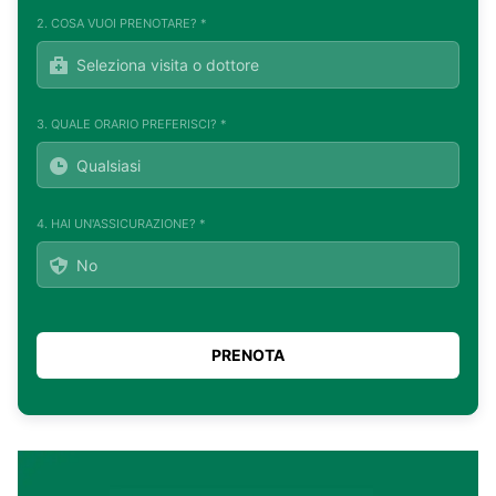
2. COSA VUOI PRENOTARE? *
3. QUALE ORARIO PREFERISCI? *
4. HAI UN'ASSICURAZIONE? *