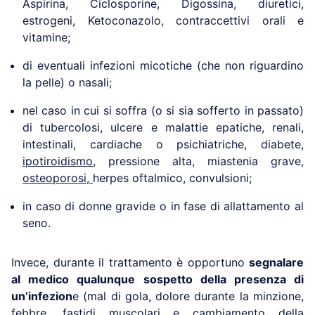
Aspirina, Ciclosporine, Digossina, diuretici,
estrogeni, Ketoconazolo, contraccettivi orali e
vitamine;
di eventuali infezioni micotiche (che non riguardino
la pelle) o nasali;
nel caso in cui si soffra (o si sia sofferto in passato)
di tubercolosi, ulcere e malattie epatiche, renali,
intestinali, cardiache o psichiatriche, diabete
,
ipotiroidismo
, pressione alta, miastenia grave,
osteoporosi,
herpes oftalmico, convulsioni;
in caso di donne gravide o in fase di allattamento al
seno.
Invece, durante il trattamento è opportuno
segnalare
al medico qualunque sospetto della presenza di
un’infezion
e (mal di gola, dolore durante la minzione,
febbre, fastidi muscolari e cambiamento della