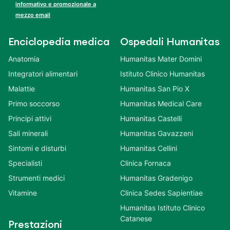
informativo e promozionale a
mezzo email
Enciclopedia medica
Ospedali Humanitas
Anatomia
Humanitas Mater Domini
Integratori alimentari
Istituto Clinico Humanitas
Malattie
Humanitas San Pio X
Primo soccorso
Humanitas Medical Care
Principi attivi
Humanitas Castelli
Sali minerali
Humanitas Gavazzeni
Sintomi e disturbi
Humanitas Cellini
Specialisti
Clinica Fornaca
Strumenti medici
Humanitas Gradenigo
Vitamine
Clinica Sedes Sapientiae
Humanitas Istituto Clinico
Catanese
Prestazioni