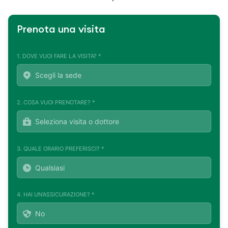
Prenota una visita
1. DOVE VUOI FARE LA VISITA? *
2. COSA VUOI PRENOTARE? *
3. QUALE ORARIO PREFERISCI? *
4. HAI UN'ASSICURAZIONE? *