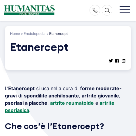
Skip
to
content
Home
»
Enciclopedia
»
Etanercept
Etanercept
L’
Etanercept
si usa nella cura di
forme moderate-
gravi
di
spondilite anchilosante
,
artrite giovanile
,
psoriasi a placche
,
artrite reumatoide
e
artrite
psoriasica
.
Che cos’è l’Etanercept?