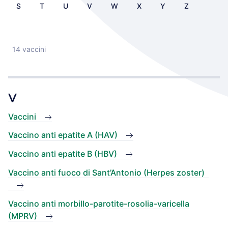
S
T
U
V
W
X
Y
Z
14 vaccini
V
Vaccini
Vaccino anti epatite A (HAV)
Vaccino anti epatite B (HBV)
Vaccino anti fuoco di Sant’Antonio (Herpes zoster)
Vaccino anti morbillo-parotite-rosolia-varicella
(MPRV)