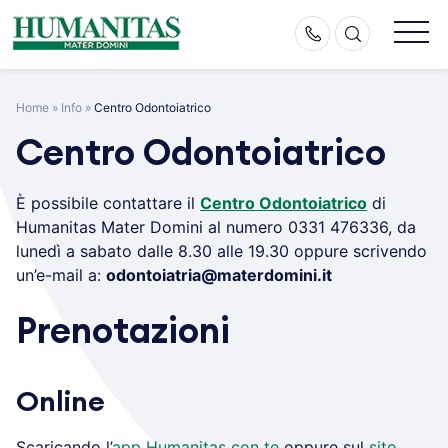
Skip
to
content
Home
»
Info
»
Centro Odontoiatrico
Centro Odontoiatrico
È possibile contattare il
Centro Odontoiatrico
di
Humanitas Mater Domini al numero 0331 476336, da
lunedì a sabato dalle 8.30 alle 19.30 oppure scrivendo
un’e-mail a:
odontoiatria@materdomini.it
Prenotazioni
Online
Scaricando l’
app Humanitas con te
oppure sul
sito
.