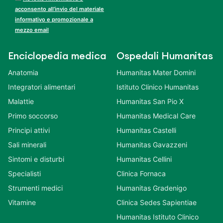
acconsento all’invio del materiale
informativo e promozionale a
mezzo email
Enciclopedia medica
Ospedali Humanitas
Anatomia
Humanitas Mater Domini
Integratori alimentari
Istituto Clinico Humanitas
Malattie
Humanitas San Pio X
Primo soccorso
Humanitas Medical Care
Principi attivi
Humanitas Castelli
Sali minerali
Humanitas Gavazzeni
Sintomi e disturbi
Humanitas Cellini
Specialisti
Clinica Fornaca
Strumenti medici
Humanitas Gradenigo
Vitamine
Clinica Sedes Sapientiae
Humanitas Istituto Clinico