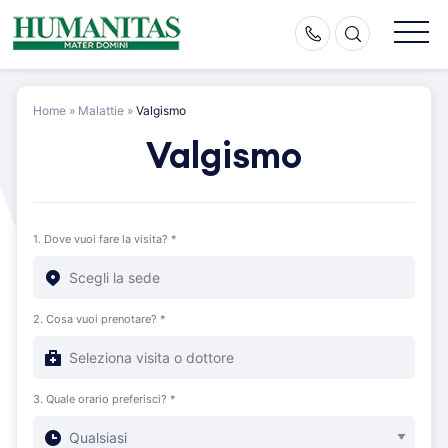
Skip
to
content
Home
»
Malattie
»
Valgismo
Valgismo
1. Dove vuoi fare la visita? *
2. Cosa vuoi prenotare? *
3. Quale orario preferisci? *