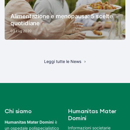
Alimentazione e menopausa: 5 scelte
quotidiane
03 Lug 2020
Leggi tutte le News
Chi siamo
Humanitas Mater
Domini
Humanitas Mater Domini
è
Informazioni societarie
un ospedale polispecialistico