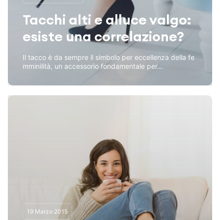
Tacchi alti e alluce valgo:
esiste una correlazione?
Il tacco è da sempre il simbolo per eccellenza della fe
mminilità, un accessorio fondamentale per...
19 Marzo 2015