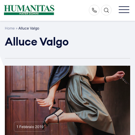
Skip
to
content
Home
»
Alluce Valgo
Alluce Valgo
1 Febbraio 2019