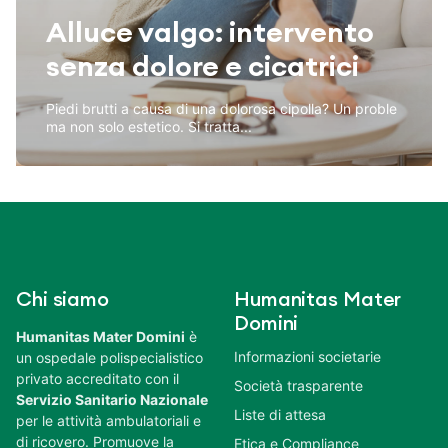
Alluce valgo: intervento
senza dolore e cicatrici
Piedi brutti a causa di una dolorosa cipolla? Un proble
ma non solo estetico. Si tratta...
Chi siamo
Humanitas Mater
Domini
Humanitas Mater Domini
è
Informazioni societarie
un ospedale polispecialistico
privato accreditato con il
Società trasparente
Servizio Sanitario Nazionale
Liste di attesa
per le attività ambulatoriali e
di ricovero. Promuove la
Etica e Compliance