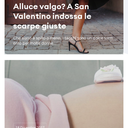
Alluce valgo? A San
Valentino indossa le
scarpe giuste
Che siano a spillo o meno, i tacchi sono un dolce torm
ento per molte donne...
18 Dicembre 2017