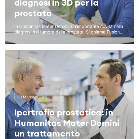
diagnosi in 3D per la
prostata
In Humanitas Mater Domini, un’importante novità nella
diagnosi del tumore della prostata. Si chiama Fusion...
30 Marzo 2015
Ipertrofia prostatica: in
Humanitas Mater Domini
un trattamento