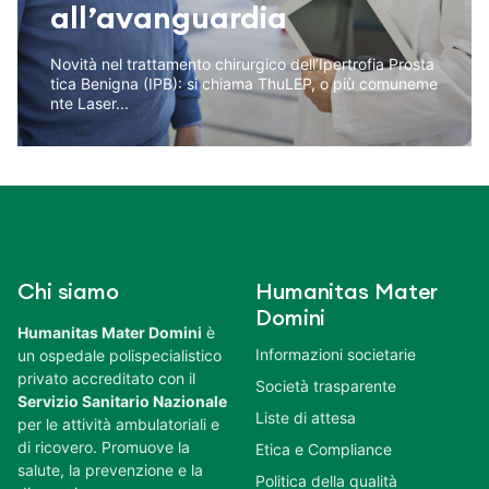
all’avanguardia
Novità nel trattamento chirurgico dell’Ipertrofia Prosta
tica Benigna (IPB): si chiama ThuLEP, o più comuneme
nte Laser...
Chi siamo
Humanitas Mater
Domini
Humanitas Mater Domini
è
Informazioni societarie
un ospedale polispecialistico
privato accreditato con il
Società trasparente
Servizio Sanitario Nazionale
Liste di attesa
per le attività ambulatoriali e
di ricovero. Promuove la
Etica e Compliance
salute, la prevenzione e la
Politica della qualità