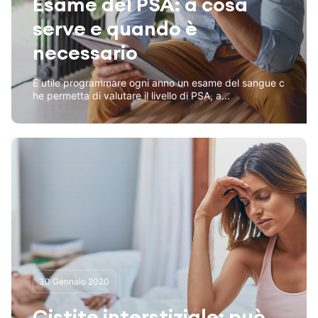
Esame del PSA: a cosa
serve e quando è
necessario
È utile programmare ogni anno un esame del sangue c
he permetta di valutare il livello di PSA, a...
30 Gennaio 2020
Cistite interstiziale: può