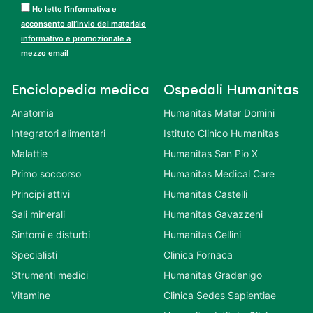
Ho letto l’informativa e
acconsento all’invio del materiale
informativo e promozionale a
mezzo email
Enciclopedia medica
Ospedali Humanitas
Anatomia
Humanitas Mater Domini
Integratori alimentari
Istituto Clinico Humanitas
Malattie
Humanitas San Pio X
Primo soccorso
Humanitas Medical Care
Principi attivi
Humanitas Castelli
Sali minerali
Humanitas Gavazzeni
Sintomi e disturbi
Humanitas Cellini
Specialisti
Clinica Fornaca
Strumenti medici
Humanitas Gradenigo
Vitamine
Clinica Sedes Sapientiae