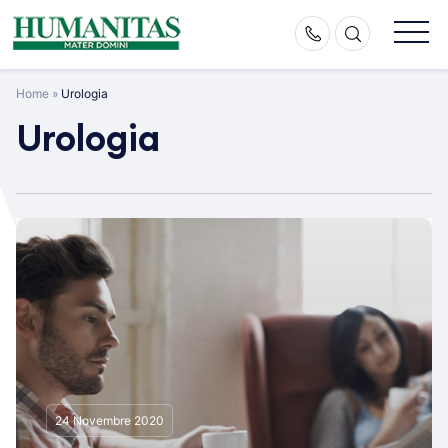
Skip
to
content
Home
»
Urologia
Urologia
24 Novembre 2020