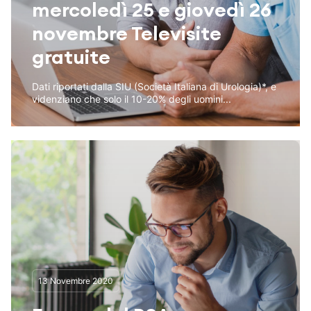
mercoledì 25 e giovedì 26
novembre Televisite
gratuite
Dati riportati dalla SIU (Società Italiana di Urologia)*, e
videnziano che solo il 10-20% degli uomini...
13 Novembre 2020