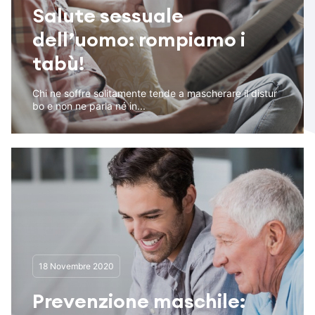
Salute sessuale
dell’uomo: rompiamo i
tabù!
Chi ne soffre solitamente tende a mascherare il distur
bo e non ne parla né in...
18 Novembre 2020
Prevenzione maschile: