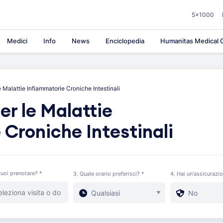
5×1000
Medici
Info
News
Enciclopedia
Humanitas Medical C
 Malattie Infiammatorie Croniche Intestinali
er le Malattie
 Croniche Intestinali
uoi prenotare? *
3. Quale orario preferisci? *
4. Hai un'assicurazi