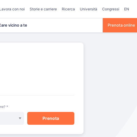
Lavora con noi
Storie e carriere
Ricerca
Università
Congressi
EN
are vicino a te
Prenota online
one? *