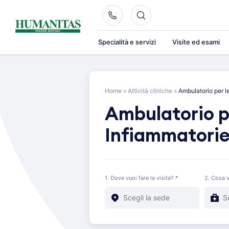
Skip
to
content
Specialità e servizi
Visite ed esami
Home
»
Attività cliniche
»
Ambulatorio per le
Ambulatorio p
Infiammatorie
1. Dove vuoi fare la visita? *
2. Cosa v