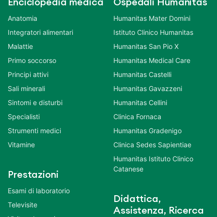
Enciclopedia medica
Ospedali Humanitas
Anatomia
Humanitas Mater Domini
Integratori alimentari
Istituto Clinico Humanitas
Malattie
Humanitas San Pio X
Primo soccorso
Humanitas Medical Care
Principi attivi
Humanitas Castelli
Sali minerali
Humanitas Gavazzeni
Sintomi e disturbi
Humanitas Cellini
Specialisti
Clinica Fornaca
Strumenti medici
Humanitas Gradenigo
Vitamine
Clinica Sedes Sapientiae
Humanitas Istituto Clinico
Catanese
Prestazioni
Esami di laboratorio
Didattica,
Televisite
Assistenza, Ricerca