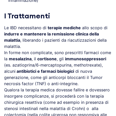
infiammazione)
I Trattamenti
Le IBD necessitano di
terapie mediche
allo scopo di
indurre e mantenere la remissione clinica della
malattia
, liberando i pazienti da riacutizzazioni della
malattia.
In forme non complicate, sono prescritti farmaci come
la
mesalazina
, il
cortisone
, gli
immunosoppressori
(es. azatioprina/6-mercaptopurina, methotrexate),
alcuni
antibiotici e farmaci biologici
di nuova
generazione, come gli anticorpi bloccanti il Tumor
necrosis factor (TNF) o anti-integrine.
Qualora la terapia medica dovesse fallire e dovessero
insorgere complicanze, si procederà con la terapia
chirurgica resettiva (come ad esempio in presenza di
stenosi intestinali nella malattia di Crohn) o alla
colectomia (nella colite ulcerosa non responsiva alle