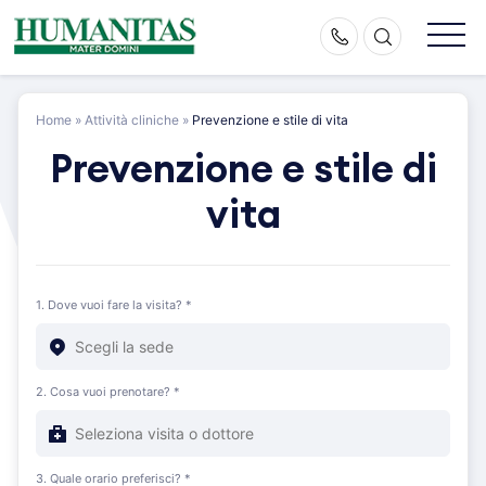
Skip
to
content
Home
»
Attività cliniche
»
Prevenzione e stile di vita
Prevenzione e stile di
vita
1. Dove vuoi fare la visita? *
2. Cosa vuoi prenotare? *
3. Quale orario preferisci? *