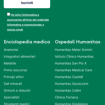
Ho letto l’informativa e
acconsento all’invio del materiale
informativo e promozionale a
mezzo email
Enciclopedia medica
Ospedali Humanitas
Anatomia
Humanitas Mater Domini
Integratori alimentari
Istituto Clinico Humanitas
Malattie
Humanitas San Pio X
Primo soccorso
Humanitas Medical Care
Principi attivi
Humanitas Castelli
Sali minerali
Humanitas Gavazzeni
Sintomi e disturbi
Humanitas Cellini
Specialisti
Clinica Fornaca
Strumenti medici
Humanitas Gradenigo