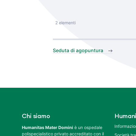
2 elementi
Seduta di agopuntura
Chi siamo
Humani
Informazion
Humanitas Mater Domini
è un ospedale
polispecialistico privato accreditato con il
Società tr