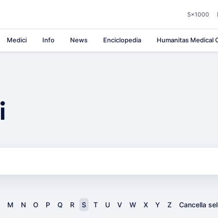
5×1000
Medici
Info
News
Enciclopedia
Humanitas Medical C
i
M
N
O
P
Q
R
S
T
U
V
W
X
Y
Z
Cancella se