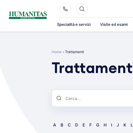
Skip
to
content
Specialità e servizi
Visite ed esami
Home
»
Trattamenti
Trattament
A
B
C
D
E
F
G
H
I
J
K
L