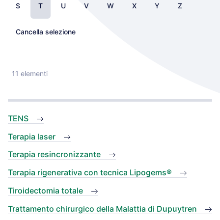
S
T
U
V
W
X
Y
Z
Cancella selezione
11 elementi
TENS
Terapia laser
Terapia resincronizzante
Terapia rigenerativa con tecnica Lipogems®
Tiroidectomia totale
Trattamento chirurgico della Malattia di Dupuytren