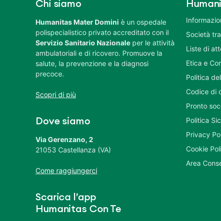
Chi siamo
Humani
Informazion
Humanitas Mater Domini
è un ospedale
polispecialistico privato accreditato con il
Società tr
Servizio Sanitario Nazionale
per le attività
Liste di at
ambulatoriali e di ricovero. Promuove la
Etica e Co
salute, la prevenzione e la diagnosi
precoce.
Politica del
Codice di 
Scopri di più
Pronto soc
Politica S
Dove siamo
Privacy Po
Via Gerenzano, 2
Cookie Pol
21053 Castellanza (VA)
Area Conse
Come raggiungerci
Scarica l’app
Humanitas Con Te