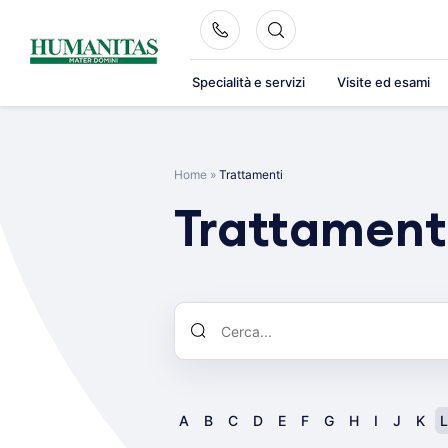
Skip
to
content
Specialità e servizi
Visite ed esami
Home
»
Trattamenti
Trattament
A
B
C
D
E
F
G
H
I
J
K
L