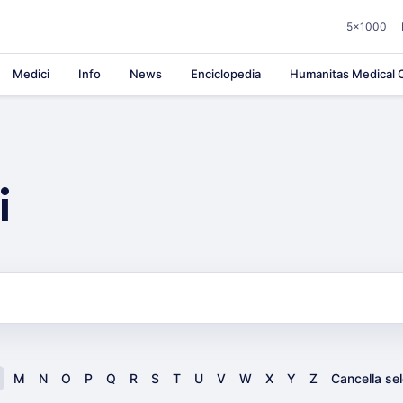
5×1000
Medici
Info
News
Enciclopedia
Humanitas Medical C
i
M
N
O
P
Q
R
S
T
U
V
W
X
Y
Z
Cancella se