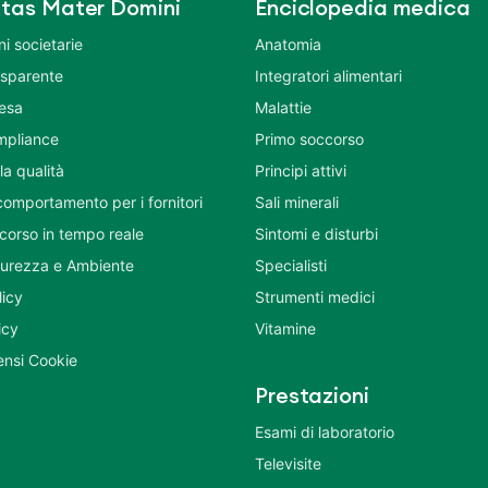
tas Mater Domini
Enciclopedia medica
i societarie
Anatomia
asparente
Integratori alimentari
tesa
Malattie
mpliance
Primo soccorso
la qualità
Principi attivi
comportamento per i fornitori
Sali minerali
corso in tempo reale
Sintomi e disturbi
icurezza e Ambiente
Specialisti
licy
Strumenti medici
icy
Vitamine
nsi Cookie
Prestazioni
Esami di laboratorio
Televisite