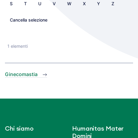
S
T
U
V
W
X
Y
Z
Cancella selezione
1 elementi
Ginecomastia
Chi siamo
Humanitas Mater
Domini